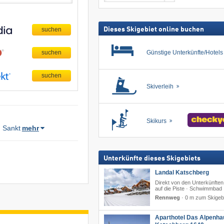
Skipass
suchen
Dieses Skigebiet online buchen
Günstige Unterkünfte/Hotel
Skiverleih
Skikurs
,
Sankt
mehr
Unterkünfte dieses Skigebiets
Landal Katschberg
Direkt von den Unterkünften
auf die Piste · Schwimmbad
Rennweg
·
0 m zum Skigeb
Aparthotel Das Alpenha