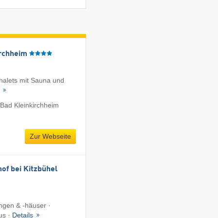
irchheim
Chalets mit Sauna und
s
Bad Kleinkirchheim
Zur Webseite
of bei Kitzbühel
gen & -häuser ·
us ·
Details