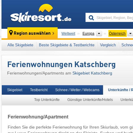
skiresort
Kontinente
Region auswählen
Weltweit
Europa
Österreich
Dieses Skigebiet liegt auch in:
Oberes Murta
Alle Skigebiete
Beste Skigebiete & Testberichte
Vergleich
Schnee
SuperSkiCard
,
Südösterreich
,
Zentrale Ost
Mitteleuropa
,
Europäische Union
Ferienwohnungen Katschberg
Ferienwohnungen/Apartments am
Skigebiet Katschberg
Skigebiet
Testbericht
Schnee / Wetter / Webcams
Unterkünfte / 
Top Unterkünfte
Günstige Unterkünfte/Hotels
Unterkü
Ferienwohnung/Apartment
Finden Sie die perfekte Ferienwohnung für Ihren Skiurlaub, vom g