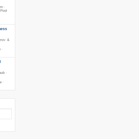
0m ·
 Pool
ness
ness- &
u
·
d
aub ·
u
·