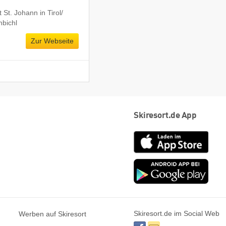
St. Johann in Tirol/​
hbichl
Zur Webseite
Skiresort.de App
App
Store
Goog
play
Skiresort.de im Social Web
Werben auf Skiresort