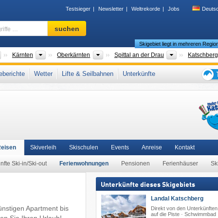
Testsieger
Newsletter
Weltrekorde
Jobs
Deuts
Skigebiet,
suchen
Region,
Skigebiet liegt in mehreren Regio
Begriffe
…
Länder
Bundesländer
Großregionen
Bezirke
Kärnten
Oberkärnten
Spittal an der Drau
Katschber
l
,
Ankogelgruppe
,
Lungau
,
Tamsweg
,
Gurktaler Alpen
,
Hohe Tauern
,
Salzburger
berichte
Wetter
Lifte & Seilbahnen
Unterkünfte
alpen
,
Westösterreich
,
Österreichische Alpen
,
Ostalpen
,
Alpen
,
Westeuropa
,
Tipps
für
den
Skiur
Reisen
Skiverleih
Skischulen
Events
Anreise
Kontakt
nfte Ski-in/Ski-out
Ferienwohnungen
Pensionen
Ferienhäuser
Sk
Unterkünfte dieses Skigebiets
Landal Katschberg
ünstigen Apartment bis
Direkt von den Unterkünften
auf die Piste · Schwimmbad