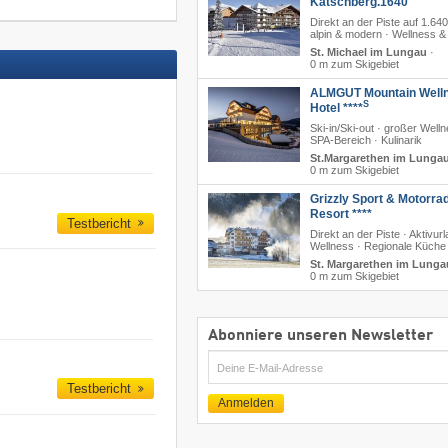
Katschberg.1640
Direkt an der Piste auf 1.64
alpin & modern · Wellness &
St. Michael im Lungau
·
0 m zum Skigebiet
ALMGUT Mountain Well
S
Hotel ****
Ski-in/Ski-out · großer Well
SPA-Bereich · Kulinarik
St.Margarethen im Lunga
0 m zum Skigebiet
Grizzly Sport & Motorra
Resort ****
Testbericht
Direkt an der Piste · Aktivurl
Wellness · Regionale Küche
St. Margarethen im Lunga
0 m zum Skigebiet
Abonniere unseren Newsletter
E-
Mail
Testbericht
Anmelden