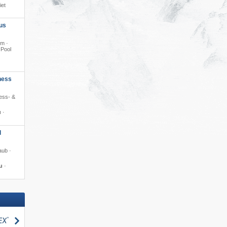
iet
us
0m ·
 Pool
ness
ness- &
u
·
d
aub ·
u
·
suchen