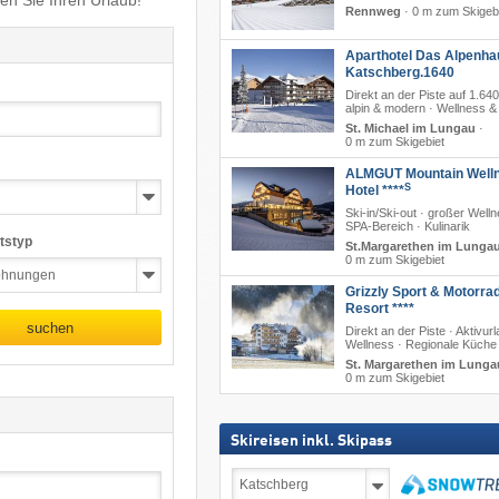
en Sie Ihren Urlaub!
Rennweg
·
0 m zum Skigeb
Aparthotel Das Alpenha
Katschberg.1640
Direkt an der Piste auf 1.64
alpin & modern · Wellness &
St. Michael im Lungau
·
0 m zum Skigebiet
ALMGUT Mountain Well
S
Hotel ****
Ski-in/Ski-out · großer Well
SPA-Bereich · Kulinarik
tstyp
St.Margarethen im Lunga
0 m zum Skigebiet
Grizzly Sport & Motorra
Resort ****
suchen
Direkt an der Piste · Aktivurl
Wellness · Regionale Küche
St. Margarethen im Lunga
0 m zum Skigebiet
Skireisen inkl. Skipass
Skireisen
inkl.