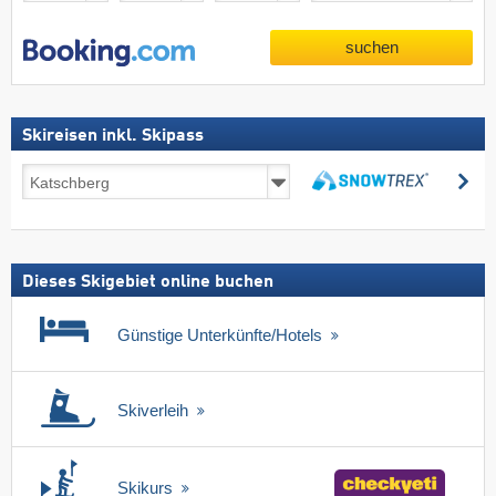
suchen
Skireisen inkl. Skipass
Skireisen
su
inkl.
suchen
Skipass
Dieses Skigebiet online buchen
Günstige Unterkünfte/Hotels
Skiverleih
Skikurs