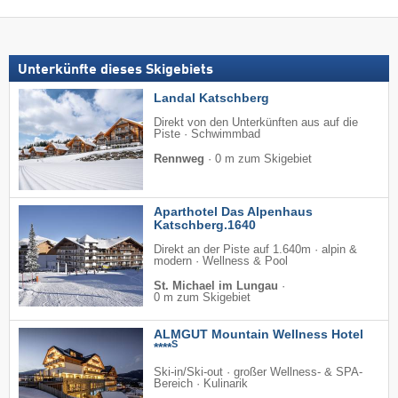
Unterkünfte dieses Skigebiets
Landal Katschberg
Direkt von den Unterkünften aus auf die
Piste · Schwimmbad
Rennweg
·
0 m zum Skigebiet
Aparthotel Das Alpenhaus
Katschberg.1640
Direkt an der Piste auf 1.640m · alpin &
modern · Wellness & Pool
St. Michael im Lungau
·
0 m zum Skigebiet
ALMGUT Mountain Wellness Hotel
S
****
Ski-in/Ski-out · großer Wellness- & SPA-
Bereich · Kulinarik