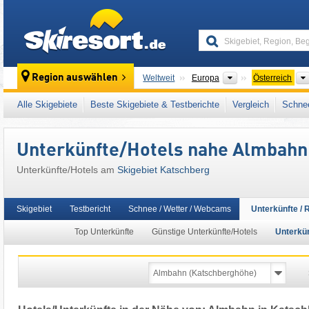
skiresort
Kontinente
Region auswählen
Weltweit
Europa
Österreich
Dieses Skigebiet liegt auch in:
Oberes Murta
Alle Skigebiete
Beste Skigebiete & Testberichte
Vergleich
Schnee
SuperSkiCard
,
Südösterreich
,
Zentrale Ost
Mitteleuropa
,
Europäische Union
Unterkünfte/Hotels nahe Almbahn
Unterkünfte/Hotels am
Skigebiet Katschberg
Skigebiet
Testbericht
Schnee / Wetter / Webcams
Unterkünfte / 
Top Unterkünfte
Günstige Unterkünfte/Hotels
Unterkün