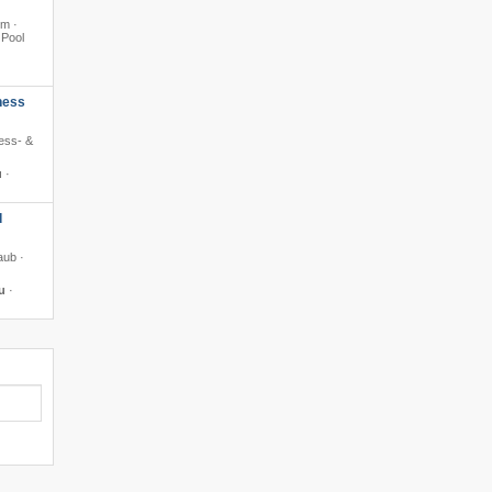
0m ·
 Pool
ness
ness- &
u
·
d
aub ·
u
·