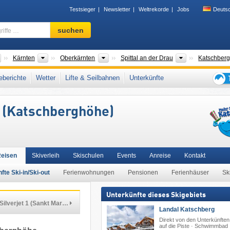
Testsieger
Newsletter
Weltrekorde
Jobs
Deuts
Skigebiet,
suchen
Region,
Begriffe
…
Länder
Bundesländer
Großregionen
Bezirke
Kärnten
Oberkärnten
Spittal an der Drau
Katschber
l
,
Ankogelgruppe
,
Lungau
,
Tamsweg
,
Gurktaler Alpen
,
Hohe Tauern
,
Salzburger
berichte
Wetter
Lifte & Seilbahnen
Unterkünfte
alpen
,
Westösterreich
,
Österreichische Alpen
,
Ostalpen
,
Alpen
,
Westeuropa
,
Tipps
für
 (Katschberghöhe)
den
Skiur
Reisen
Skiverleih
Skischulen
Events
Anreise
Kontakt
fte Ski-in/Ski-out
Ferienwohnungen
Pensionen
Ferienhäuser
Sk
Unterkünfte dieses Skigebiets
Silverjet 1 (Sankt Mar…
Landal Katschberg
Direkt von den Unterkünften
auf die Piste · Schwimmbad