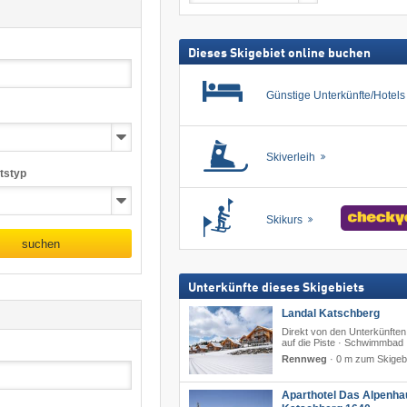
Skipass
suchen
Dieses Skigebiet online buchen
Günstige Unterkünfte/Hotel
Skiverleih
tstyp
Skikurs
suchen
Unterkünfte dieses Skigebiets
Landal Katschberg
Direkt von den Unterkünften
auf die Piste · Schwimmbad
Rennweg
·
0 m zum Skigeb
Aparthotel Das Alpenha