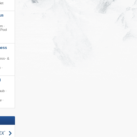
iet
us
0m ·
 Pool
ness
ness- &
u
·
d
aub ·
u
·
suchen