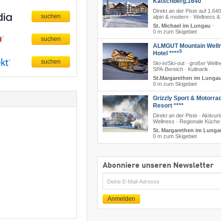
Katschberg.1640
Direkt an der Piste auf 1.64
alpin & modern · Wellness &
St. Michael im Lungau
·
0 m zum Skigebiet
ALMGUT Mountain Well
S
Hotel ****
Ski-in/Ski-out · großer Well
SPA-Bereich · Kulinarik
St.Margarethen im Lunga
0 m zum Skigebiet
Grizzly Sport & Motorra
Resort ****
Direkt an der Piste · Aktivurl
Wellness · Regionale Küche
St. Margarethen im Lunga
0 m zum Skigebiet
Abonniere unseren Newsletter
E-
Mail
Anmelden