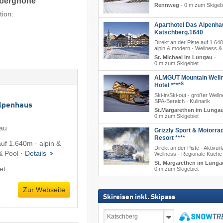
hberghöhe
Rennweg
·
0 m zum Skigeb
tion:
Aparthotel Das Alpenha
Katschberg.1640
Direkt an der Piste auf 1.64
alpin & modern · Wellness &
St. Michael im Lungau
·
0 m zum Skigebiet
ALMGUT Mountain Well
S
Hotel ****
Ski-in/Ski-out · großer Well
SPA-Bereich · Kulinarik
Alpenhaus
St.Margarethen im Lunga
0 m zum Skigebiet
gau
Grizzly Sport & Motorra
Resort ****
auf 1.640m · alpin &
Direkt an der Piste · Aktivurl
& Pool ·
Details
Wellness · Regionale Küche
St. Margarethen im Lunga
et
0 m zum Skigebiet
Zur Webseite
Skireisen inkl. Skipass
Skireisen
inkl.