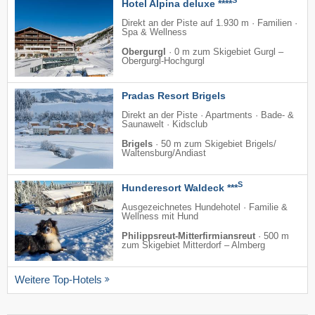
S
Hotel Alpina deluxe ****
Direkt an der Piste auf 1.930 m · Familien ·
Spa & Wellness
Obergurgl
·
0 m zum Skigebiet Gurgl –
Obergurgl-Hochgurgl
Pradas Resort Brigels
Direkt an der Piste · Apartments · Bade- &
Saunawelt · Kidsclub
Brigels
·
50 m zum Skigebiet Brigels/​
Waltensburg/​Andiast
S
Hunderesort Waldeck ***
Ausgezeichnetes Hundehotel · Familie &
Wellness mit Hund
Philippsreut-Mitterfirmiansreut
·
500 m
zum Skigebiet Mitterdorf – Almberg
Weitere Top-Hotels