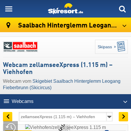
skiresort
Saalbach Hinterglemm Leogang Fieberbrunn (Skicircus)
Skipass
Webcam zellamseeXpress (1.115 m) –
Viehhofen
Webcam vom
Skigebiet Saalbach Hinterglemm Leogang
Fieberbrunn (Skicircus)
Webcams
09:14 | heute, 10. Aug.
Live