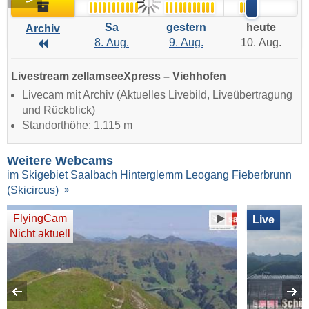
Archiv
Sa
gestern
heute
Archiv
8. Aug.
9. Aug.
10. Aug.
Archiv
Livestream zellamseeXpress – Viehhofen
Livecam mit Archiv (Aktuelles Livebild, Liveübertragung
und Rückblick)
Standorthöhe: 1.115 m
Weitere Webcams
im Skigebiet Saalbach Hinterglemm Leogang Fieberbrunn
(Skicircus)
FlyingCam
Live
Nicht aktuell