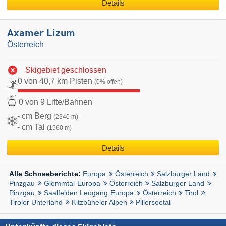
Details
Axamer Lizum
Österreich
Skigebiet geschlossen
0 von 40,7 km Pisten
(0% offen)
0 von 9 Lifte/Bahnen
- cm Berg
(2340 m)
- cm Tal
(1560 m)
Details
Europa
Österreich
Salzburger Land
Alle Schneeberichte:
Pinzgau
Glemmtal
Europa
Österreich
Salzburger Land
Pinzgau
Saalfelden Leogang
Europa
Österreich
Tirol
Tiroler Unterland
Kitzbüheler Alpen
Pillerseetal