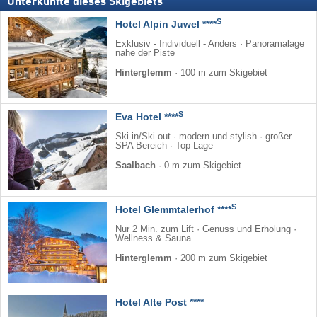
Unterkünfte dieses Skigebiets
S
Hotel Alpin Juwel ****
Exklusiv - Individuell - Anders · Panoramalage
nahe der Piste
Hinterglemm
·
100 m zum Skigebiet
S
Eva Hotel ****
Ski-in/Ski-out · modern und stylish · großer
SPA Bereich · Top-Lage
Saalbach
·
0 m zum Skigebiet
S
Hotel Glemmtalerhof ****
Nur 2 Min. zum Lift · Genuss und Erholung ·
Wellness & Sauna
Hinterglemm
·
200 m zum Skigebiet
Hotel Alte Post ****