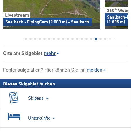
360° Webc
Livestream
Saalbach-H
Saalbach - FlyingCam (2.003 m) – Saalbach
(1.895 m)
Orte am Skigebiet
mehr
Fehler aufgefallen? Hier können Sie ihn
melden
Dieses Skigebiet buchen
Skipass
Unterkünfte