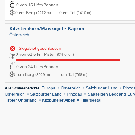
0 von 15 Lifte/Bahnen
0 cm Berg
0 cm Tal
(2272 m)
(1410 m)
Kitzsteinhorn/​Maiskogel - Kaprun
Österreich
Skigebiet geschlossen
0 von 62,5 km Pisten
(0% offen)
0 von 24 Lifte/Bahnen
- cm Berg
- cm Tal
(3029 m)
(768 m)
Europa
Österreich
Salzburger Land
Pinzg
Alle Schneeberichte:
Österreich
Salzburger Land
Pinzgau
Saalfelden Leogang
Eur
Tiroler Unterland
Kitzbüheler Alpen
Pillerseetal