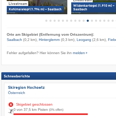
Livestream
Livestream
Wildenkarkogel (1.910 m) –
Kohlmaiskopf (1.794 m) – Saalbach
Saalbach
Orte am Skigebiet (Entfernung vom Ortszentrum):
Saalbach
(0,2 km),
Hinterglemm
(0,3 km),
Leogang
(2,6 km),
Fieb
Fehler aufgefallen? Hier können Sie ihn
melden
Schneeberichte
Skiregion Hochoetz
Österreich
Skigebiet geschlossen
0 von 37,5 km Pisten
(0% offen)