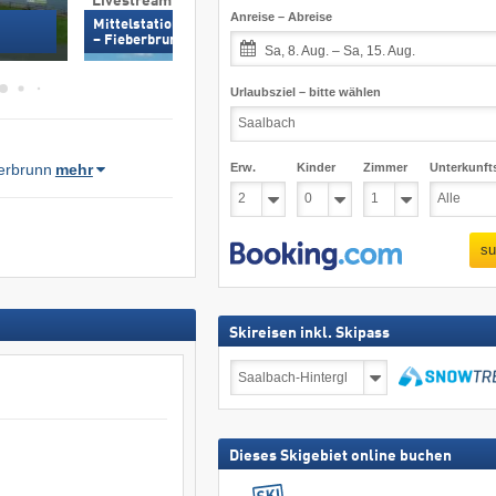
Livestream
Livestream
Anreise – Abreise
Mittelstation Streuböden (1.210 m)
Talstation Asitzbah
– Fieberbrunn
Leogang
Sa, 8. Aug. – Sa, 15. Aug.
Urlaubsziel – bitte wählen
Erw.
Kinder
Zimmer
Unterkunft
erbrunn
mehr
su
Skireisen inkl. Skipass
Skireisen
inkl.
Skipass
suchen
Dieses Skigebiet online buchen