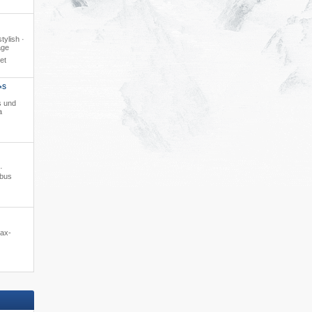
tylish ·
age
et
S
*
s und
a
·
ibus
lax-
FlyingCa
Nicht aktue