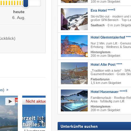
100 m zum Skigebiet
S
Eva Hotel ****
heute
Ski-in/Ski-out · modern und s
6. Aug.
großer SPA Bereich · Top-L
Saalbach
·
0 m zum Skigebi
Hotel Glemmtalerhof ***
ückblick)
Nur 2 Min. zum Lift · Genus
Erholung · Wellness & Saun
Hinterglemm
·
200 m zum Skigebiet
Hotel Alte Post ****
„Tradition with a twist“ · SPA 
Gaumenfreuden · Gratis Sk
Fieberbrunn
·
1,5 km zum Skigebiet
us)
S
Hotel Hasenauer ****
Familienurlaub · Rooftop-Re
Nicht aktuell
Area · fußläufig zum Lift
Hinterglemm
·
200 m zum Skigebiet
Unterkünfte suchen