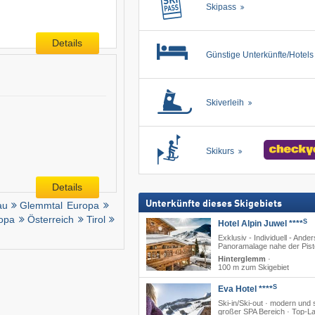
Skipass
Details
Günstige Unterkünfte/Hotel
Skiverleih
Skikurs
Details
Unterkünfte dieses Skigebiets
au
Glemmtal
Europa
opa
Österreich
Tirol
S
Hotel Alpin Juwel ****
Exklusiv - Individuell - Ander
Panoramalage nahe der Pist
Hinterglemm
·
100 m zum Skigebiet
S
Eva Hotel ****
Ski-in/Ski-out · modern und s
großer SPA Bereich · Top-L