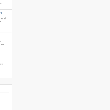
et
S
*
s und
a
·
ibus
lax-