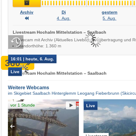
Archiv
Live
Archiv
Di
gestern
Archiv
4. Aug.
5. Aug.
Livestream Hochalm Mittelstation – Saalbach
Livecam mit Archiv (Aktuelles Livebild, Liveübertragung und R
Standorthöhe: 1.360 m
16:01 | heute, 6. Aug.
360°
Live
360° Webcam Hochalm Mittelstation – Saalbach
Weitere Webcams
im Skigebiet Saalbach Hinterglemm Leogang Fieberbrunn (Skicirc
vor 1 Stunde
Live