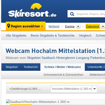
skiresort
Kontinente
Region auswählen
Weltweit
Europa
Österreich
Kontinente
Weltweit
Europa
Österreich
Alle Skigebiete
Beste Skigebiete & Testberichte
Vergleich
Schnee
Kontinente
Weltweit
Europa
Österreich
Dieses Skigebiet liegt auch in:
Leoganger Ta
Webcam Hochalm Mittelstation (1.
SuperSkiCard
,
Epic Pass
,
Tiroler Alpen
,
Zen
Webcam vom
Skigebiet Saalbach Hinterglemm Leogang Fieberbrun
Mitteleuropa
,
Europäische Union
Skigebiet
Testbericht
Schnee / Wetter / Webcams
Unterkünfte /
Schneebericht & Schneehöhen
Wetterberic
Zwölferkogel (1.984 …
16:01 | heute, 6. Aug.