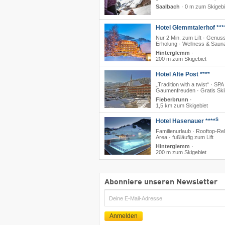
Saalbach
·
0 m zum Skigebi
Hotel Glemmtalerhof ***
Nur 2 Min. zum Lift · Genus
Erholung · Wellness & Saun
Hinterglemm
·
200 m zum Skigebiet
Hotel Alte Post ****
„Tradition with a twist“ · SPA 
Gaumenfreuden · Gratis Sk
Fieberbrunn
·
1,5 km zum Skigebiet
S
Hotel Hasenauer ****
Familienurlaub · Rooftop-Re
Area · fußläufig zum Lift
Hinterglemm
·
200 m zum Skigebiet
Abonniere unseren Newsletter
E-
Mail
Anmelden