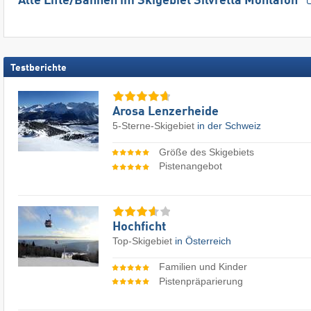
Alle Lifte/Bahnen im Skigebiet Silvretta Montafon
Testberichte
Arosa Lenzerheide
5-Sterne-Skigebiet
in der Schweiz
Größe des Skigebiets
Pistenangebot
Hochficht
Top-Skigebiet
in Österreich
Familien und Kinder
Pistenpräparierung