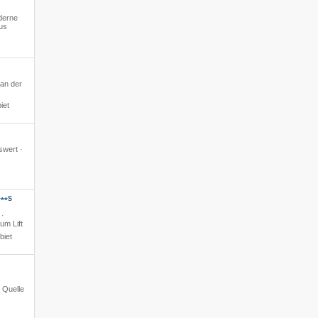
derne
us
 an der
iet
swert ·
S
**
 ·
um Lift
biet
e Quelle