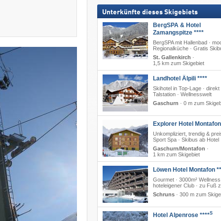
Unterkünfte dieses Skigebiets
BergSPA & Hotel
Zamangspitze ****
BergSPA mit Hallenbad · mo
Regionalküche · Gratis Skib
St. Gallenkirch
·
1,5 km zum Skigebiet
Landhotel Älpili ****
Skihotel in Top-Lage · direkt
Talstation · Wellnesswelt
Gaschurn
·
0 m zum Skigeb
Explorer Hotel Montafon
Unkompliziert, trendig & prei
Sport Spa · Skibus ab Hotel
Gaschurn/Montafon
·
1 km zum Skigebiet
Löwen Hotel Montafon **
Gourmet · 3000m² Wellness
hoteleigener Club · zu Fuß z
Schruns
·
300 m zum Skige
S
Hotel Alpenrose ****