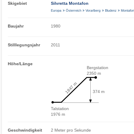
Skigebiet
Silvretta Montafon
Europa
Österreich
Vorarlberg
Bludenz
Montafo
Baujahr
1980
Stilllegungsjahr
2011
Höhe/Länge
Bergstation
2350 m
1847 m
374 m
Talstation
1976 m
Geschwindigkeit
2 Meter pro Sekunde