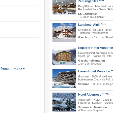
Zamangspitze ****
BergSPA mit Hallenbad · mo
Regionalküche · Gratis Skib
St. Gallenkirch
·
1,5 km zum Skigebiet
Landhotel Älpili ****
Skihotel in Top-Lage · direkt
Talstation · Wellnesswelt
Gaschurn
·
0 m zum Skigeb
Explorer Hotel Montafon
Unkompliziert, trendig & prei
Sport Spa · Skibus ab Hotel
Gaschurn/Montafon
·
1 km zum Skigebiet
rfrescha
mehr
Löwen Hotel Montafon **
Gourmet · 3000m² Wellness
hoteleigener Club · zu Fuß z
Schruns
·
300 m zum Skige
S
Hotel Alpenrose ****
Alpine SPA · Natur · Jagd &
Fischerei · Kulinarik · eigen
Schruns im Montafon
·
400 m zum Skigebiet