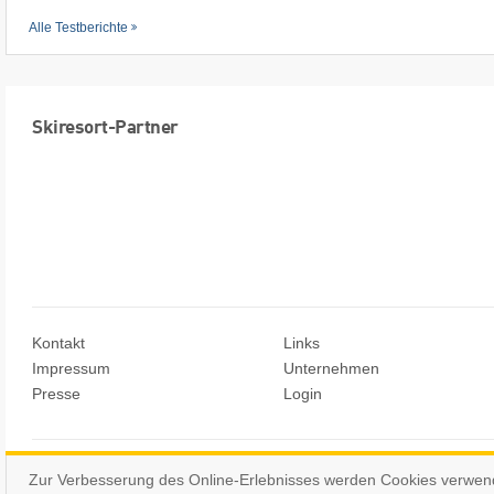
Alle Testberichte
Skiresort-Partner
Kontakt
Links
Impressum
Unternehmen
Presse
Login
© Skiresort Service International GmbH. Alle Rechte vorbehalten.
Zur Verbesserung des Online-Erlebnisses werden Cookies verwen