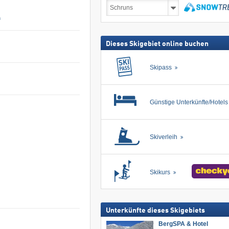
Skireisen
inkl.
n
Skipass
suchen
Dieses Skigebiet online buchen
Skipass
Günstige Unterkünfte/Hotel
Skiverleih
Skikurs
Unterkünfte dieses Skigebiets
BergSPA & Hotel