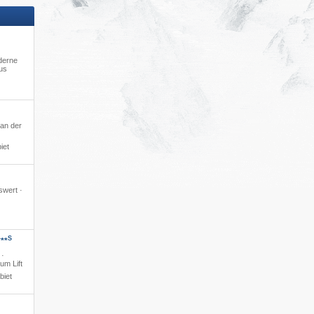
derne
us
 an der
iet
swert ·
S
**
 ·
um Lift
biet