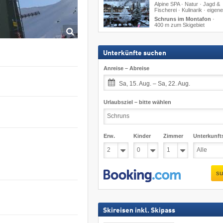
Alpine SPA · Natur · Jagd &
Fischerei · Kulinarik · eigen
Schruns im Montafon
·
400 m zum Skigebiet
Unterkünfte suchen
Anreise – Abreise
Sa, 15. Aug. – Sa, 22. Aug.
Urlaubsziel – bitte wählen
Erw.
Kinder
Zimmer
Unterkunft
su
Skireisen inkl. Skipass