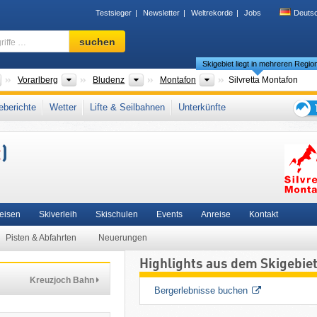
Testsieger
Newsletter
Weltrekorde
Jobs
Deuts
Skigebiet,
suchen
Region,
Skigebiet liegt in mehreren Regio
Begriffe
…
Länder
Bundesländer
Bezirke
Tourismusregionen
Vorarlberg
Bludenz
Montafon
Silvretta Montafon
ndnertal WildPass
,
Verwallgruppe
,
Silvretta
,
Epic Pass
,
Zentrale Ostalpen
,
berichte
Wetter
Lifte & Seilbahnen
Unterkünfte
lpen
,
Alpen
,
Westeuropa
,
Mitteleuropa
,
Europäische Union
Tipps
für
t
)
den
Skiur
Reisen
Skiverleih
Skischulen
Events
Anreise
Kontakt
Pisten & Abfahrten
Neuerungen
Highlights aus dem Skigebie
Kreuzjoch Bahn
Bergerlebnisse buchen