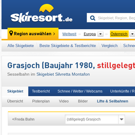
skiresort
Kontinente
Region auswählen
Weltweit
Europa
Österreich
Dieses Skigebiet liegt auch in:
Montafon Bra
Alle Skigebiete
Beste Skigebiete & Testberichte
Vergleich
Schnee
Westösterreich
,
Österreichische Alpen
,
Osta
Grasjoch (Baujahr 1980,
stillgeleg
Sesselbahn im
Skigebiet Silvretta Montafon
Skigebiet
Testbericht
Schnee / Wetter / Webcams
Unterkünfte / 
Übersicht
Pistenplan
Video
Bilder
Lifte & Seilbahnen
Freda Bahn