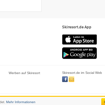
Skiresort.de App
App
Store
Goog
play
Skiresort.de im Social Web
Werben auf Skiresort
facebook
newsletter
det.
Mehr Informationen