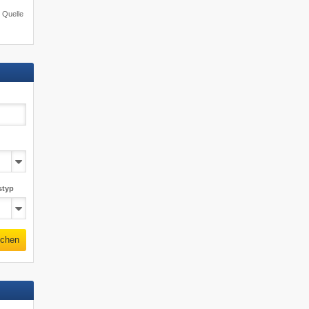
e Quelle
styp
chen