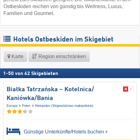
Ostbeskiden reichen von günstig bis Wellness, Luxus,
Familien und Gourmet.
Hotels Ostbeskiden im Skigebiet
Karte
Region einschränken
1
-
50
von
62
Skigebieten
Białka Tatrzańska – Kotelnica/​
Kaniówka/​Bania
Europa
Polen
Kleinpolen (Województwo małopolskie)
Günstige Unterkünfte/Hotels buchen