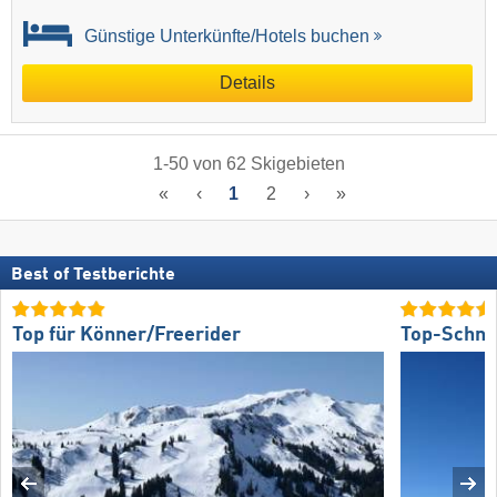
Günstige Unterkünfte/Hotels buchen
Details
1
-
50
von
62
Skigebieten
«
‹
1
2
›
»
Best of Testberichte
Top für Könner/Freerider
Top-Schne