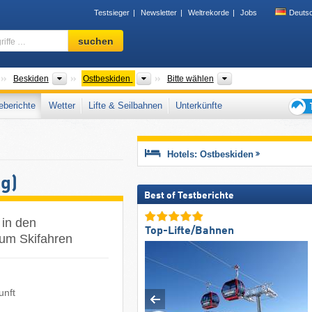
Testsieger
Newsletter
Weltrekorde
Jobs
Deuts
Skigebiet,
suchen
Region,
Begriffe
…
Gebirgszüge
Gebirgszüge
Gebirgszüge
Woiwodschaft PL, B
Beskiden
Ostbeskiden
Bitte wählen
berichte
Wetter
Lifte & Seilbahnen
Unterkünfte
Tipps
für
den
Hotels: Ostbeskiden
Skiur
g)
Best of Testberichte
 in den
Top-Lifte/Bahnen
zum Skifahren
unft