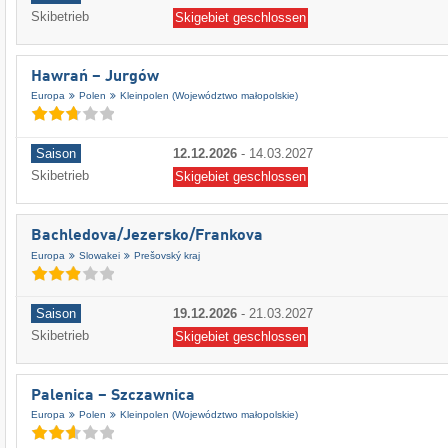
Skibetrieb
Skigebiet geschlossen
Hawrań – Jurgów
Europa
Polen
Kleinpolen (Województwo małopolskie)
Saison
12.12.2026
-
14.03.2027
Skibetrieb
Skigebiet geschlossen
Bachledova/​Jezersko/​Frankova
Europa
Slowakei
Prešovský kraj
Saison
19.12.2026
-
21.03.2027
Skibetrieb
Skigebiet geschlossen
Palenica – Szczawnica
Europa
Polen
Kleinpolen (Województwo małopolskie)