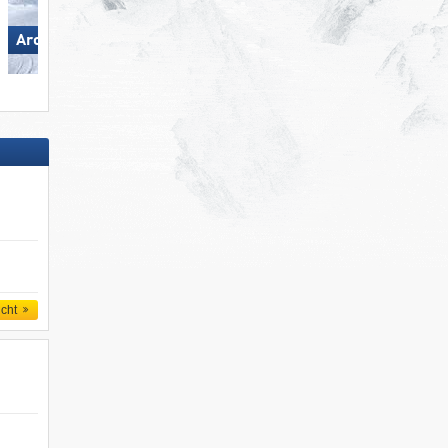
Arosa Lenzerheide
Gurgl – Obergurgl-Hochgurgl
icht