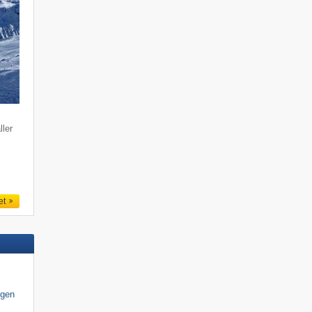
ller
et
igen