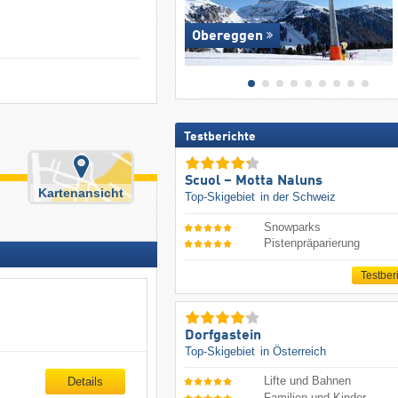
Obereggen
Testberichte
Scuol – Motta Naluns
Kartenansicht
Top-Skigebiet
in der Schweiz
Snowparks
Pistenpräparierung
Testber
Dorfgastein
Top-Skigebiet
in Österreich
Lifte und Bahnen
Details
Familien und Kinder