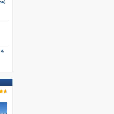
na)
l &