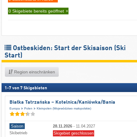
0 Skigebiete bereits geöffnet
Ostbeskiden: Start der Skisaison (Ski
Start)
Region einschränken
1
-
7
von
7
Skigebieten
Białka Tatrzańska – Kotelnica/​Kaniówka/​Bania
Europa
Polen
Kleinpolen (Województwo małopolskie)
Saison
28.11.2026
-
11.04.2027
Skibetrieb
Skigebiet geschlossen