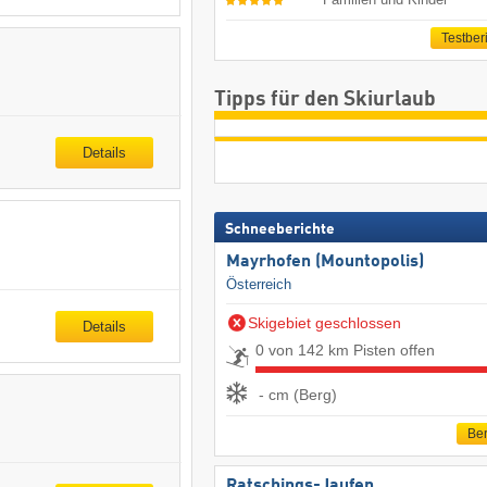
Testber
Tipps für den Skiurlaub
Details
Schneeberichte
Mayrhofen (Mountopolis)
Österreich
Skigebiet geschlossen
Details
0 von 142 km Pisten offen
- cm (Berg)
Ber
Ratschings-Jaufen