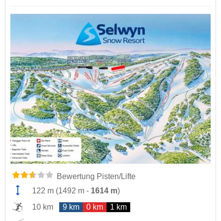
Bewertung Pisten/Lifte
122 m
(
1492 m
-
1614 m
)
10 km
9 km
0 km
1 km