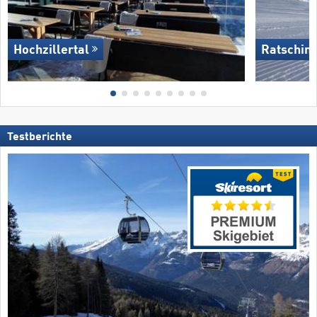
Hochzillertal
Ratschin
Testberichte