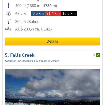
400 m
(
1380 m
-
1780 m
)
47,5 km
9,5 km
21,4 km
16,6 km
20 Lifte/Bahnen
AU$ 233,- / ca. € 142,-
Details
5. Falls Creek
Australien und Ozeanien
Australien
Victoria