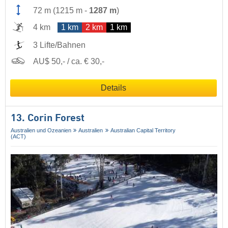
72 m
(
1215 m
-
1287 m
)
4 km
1 km
2 km
1 km
3 Lifte/Bahnen
AU$ 50,- / ca. € 30,-
Details
13. Corin Forest
Australien und Ozeanien
Australien
Australian Capital Territory
(ACT)