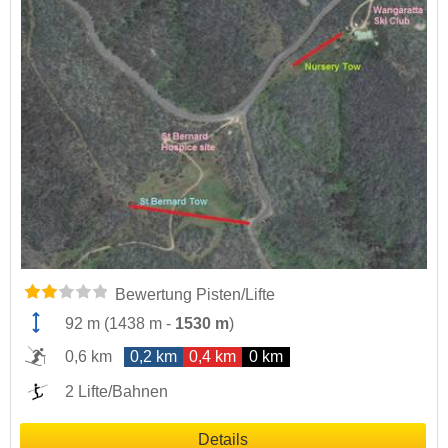
Bewertung Pisten/Lifte
92 m
(
1438 m
-
1530 m
)
0,6 km
0,2 km
0,4 km
0 km
2 Lifte/Bahnen
Details