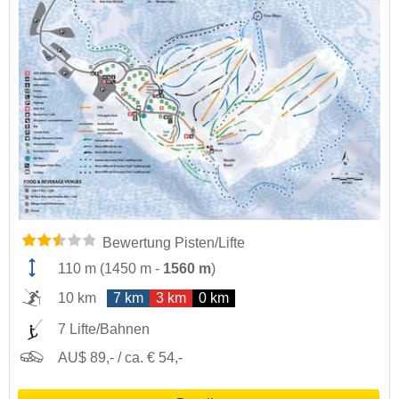
Bewertung Pisten/Lifte
110 m
(
1450 m
-
1560 m
)
10 km
7 km
3 km
0 km
7 Lifte/Bahnen
AU$ 89,- / ca. € 54,-