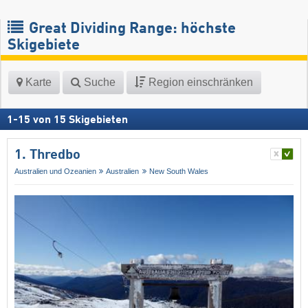
Great Dividing Range: höchste
Skigebiete
Karte
Suche
Region einschränken
1
-
15
von
15
Skigebieten
1. Thredbo
Australien und Ozeanien
Australien
New South Wales