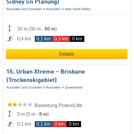
Sidney (in Planung)
Australien und Ozeanien
Australien
New South Wales
30 m
(
30 m
-
60 m
)
0,4 km
0,1 km
0,3 km
0 km
Details
15. Urban Xtreme – Brisbane
(Trockenskigebiet)
Australien und Ozeanien
Australien
Queensland
Bewertung Pisten/Lifte
3 m
(
5 m
-
8 m
)
0,1 km
0,1 km
0 km
0 km