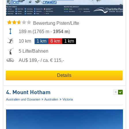
Bewertung Pisten/Lifte
189 m
(
1765 m
-
1954 m
)
10 km
1 km
8 km
1 km
5 Lifte/Bahnen
AU$ 189,- / ca. € 115,-
Details
4. Mount Hotham
Australien und Ozeanien
Australien
Victoria