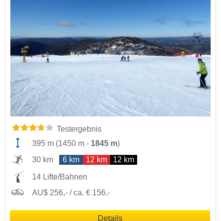
Testergebnis
395 m
(
1450 m
-
1845 m
)
30 km
6 km
12 km
12 km
14 Lifte/Bahnen
AU$ 256,- / ca. € 156,-
Details