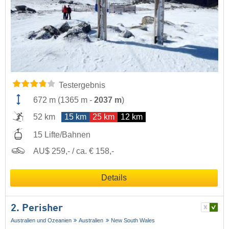
Testergebnis
672 m
(
1365 m
-
2037 m
)
52 km
15 km
25 km
12 km
15 Lifte/Bahnen
AU$ 259,- / ca. € 158,-
Details
2. Perisher
Australien und Ozeanien
Australien
New South Wales