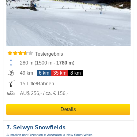
Testergebnis
280 m
(
1500 m
-
1780 m
)
49 km
6 km
35 km
8 km
15 Lifte/Bahnen
AU$ 256,- / ca. € 156,-
Details
7. Selwyn Snowfields
Australien und Ozeanien
Australien
New South Wales