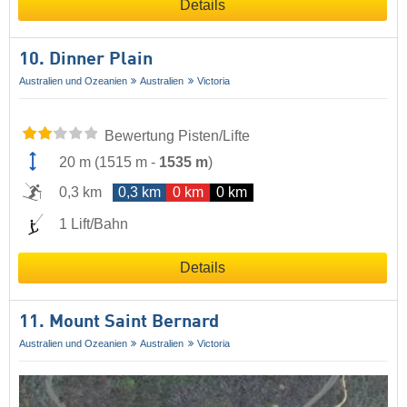
Details
10. Dinner Plain
Australien und Ozeanien
Australien
Victoria
Bewertung Pisten/Lifte
20 m
(
1515 m
-
1535 m
)
0,3 km
0,3 km
0 km
0 km
1 Lift/Bahn
Details
11. Mount Saint Bernard
Australien und Ozeanien
Australien
Victoria