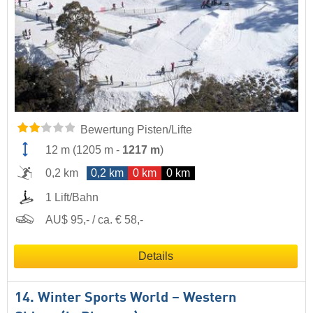
Bewertung Pisten/Lifte
12 m
(
1205 m
-
1217 m
)
0,2 km
0,2 km
0 km
0 km
1 Lift/Bahn
AU$ 95,- / ca. € 58,-
Details
14. Winter Sports World – Western