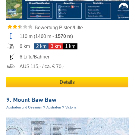
Bewertung Pisten/Lifte
110 m
(
1460 m
-
1570 m
)
6 km
2 km
3 km
1 km
6 Lifte/Bahnen
AU$ 115,- / ca. € 70,-
Details
9. Mount Baw Baw
Australien und Ozeanien
Australien
Victoria