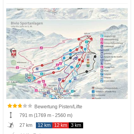
Bewertung Pisten/Lifte
791 m
(
1769 m
-
2560 m
)
27 km
12 km
12 km
3 km