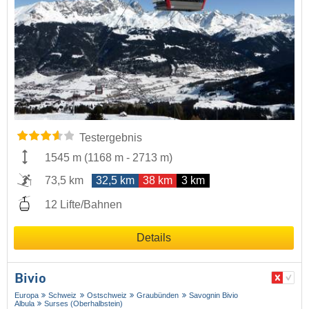
Testergebnis
1545 m
(
1168 m
-
2713 m
)
73,5 km
32,5 km
38 km
3 km
12 Lifte/Bahnen
Details
Bivio
Europa
Schweiz
Ostschweiz
Graubünden
Savognin Bivio
Albula
Surses (Oberhalbstein)