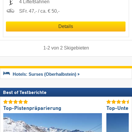
4 Lifte/Bahnen
SFr. 47,- / ca. € 50,-
Details
1
-
2
von
2
Skigebieten
Hotels: Surses (Oberhalbstein)
Best of Testberichte
Top-Pistenpräparierung
Top-Unter