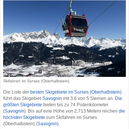
Skifahren im Surses (Oberhalbstein)
Die Liste der
besten Skigebiete im Surses (Oberhalbstein)
führt das Skigebiet
Savognin
mit 3,6 von 5 Sternen an.
Die
größten Skigebiete
bieten bis zu 74 Pistenkilometer
(
Savognin
). Bis auf eine Höhe von 2.713 Metern reichen
die
höchsten Skigebiete
zum Skifahren im Surses
(Oberhalbstein) (
Savognin
).