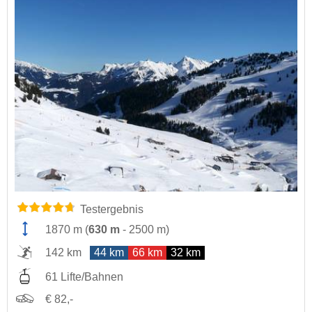
Testergebnis
1870 m
(
630 m
-
2500 m
)
142 km
44 km
66 km
32 km
61 Lifte/Bahnen
€ 82,-