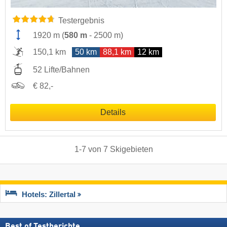
Testergebnis
1920 m
(
580 m
-
2500 m
)
150,1 km
50 km
88,1 km
12 km
52 Lifte/Bahnen
€ 82,-
Details
1
-
7
von
7
Skigebieten
Hotels: Zillertal
Best of Testberichte