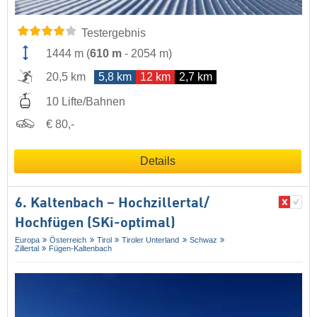
Testergebnis
1444 m
(
610 m
-
2054 m
)
20,5 km
5,8 km
12 km
2,7 km
10 Lifte/Bahnen
€ 80,-
Details
6. Kaltenbach – Hochzillertal/​
Hochfügen (SKi-optimal)
Europa
Österreich
Tirol
Tiroler Unterland
Schwaz
Zillertal
Fügen-Kaltenbach