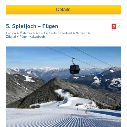
Details
5. Spieljoch – Fügen
Europa
Österreich
Tirol
Tiroler Unterland
Schwaz
Zillertal
Fügen-Kaltenbach