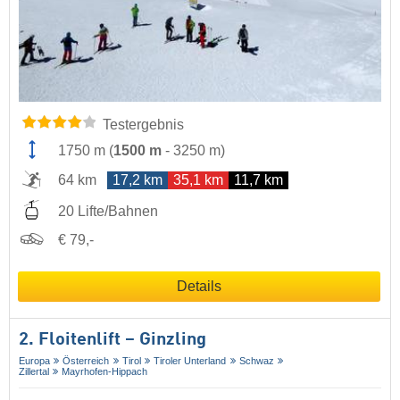
Testergebnis
1750 m
(
1500 m
-
3250 m
)
64 km
17,2 km
35,1 km
11,7 km
20 Lifte/Bahnen
€ 79,-
Details
2. Floitenlift – Ginzling
Europa
Österreich
Tirol
Tiroler Unterland
Schwaz
Zillertal
Mayrhofen-Hippach