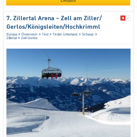
Details
7. Zillertal Arena – Zell am Ziller/​
Gerlos/​Königsleiten/​Hochkrimml
Europa
Österreich
Tirol
Tiroler Unterland
Schwaz
Zillertal
Zell-Gerlos