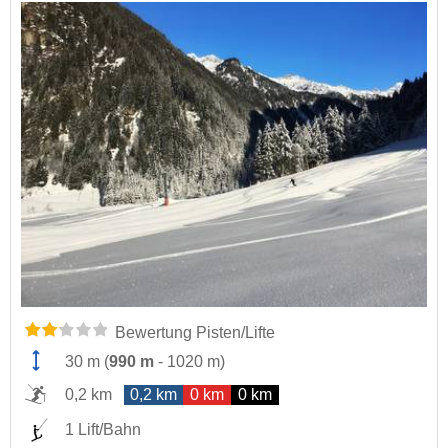
Bewertung Pisten/Lifte
30 m
(
990 m
-
1020 m
)
0,2 km
0,2 km
0 km
0 km
1 Lift/Bahn