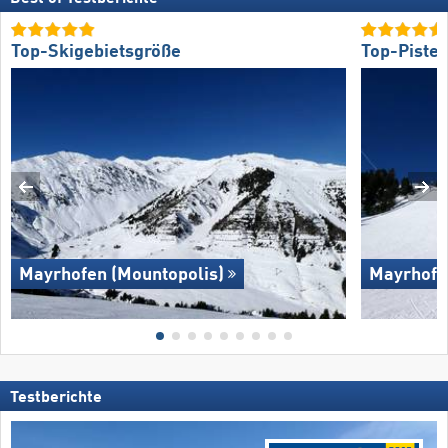
Top-Skigebietsgröße
Top-Piste
Mayrhofen (Mountopolis)
Mayrhofe
Testberichte