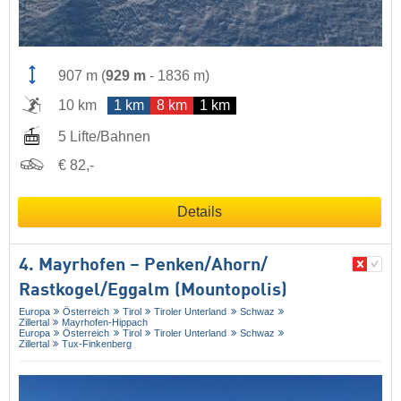
907 m
(
929 m
-
1836 m
)
10 km
1 km
8 km
1 km
5 Lifte/Bahnen
€ 82,-
Details
4. Mayrhofen – Penken/​Ahorn/​
Rastkogel/​Eggalm (Mountopolis)
Europa
Österreich
Tirol
Tiroler Unterland
Schwaz
Zillertal
Mayrhofen-Hippach
Europa
Österreich
Tirol
Tiroler Unterland
Schwaz
Zillertal
Tux-Finkenberg