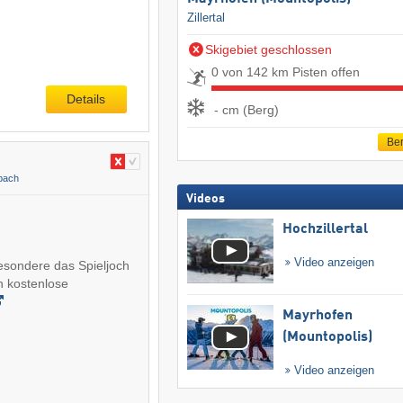
Zillertal
Skigebiet geschlossen
0 von 142 km Pisten offen
Details
- cm (Berg)
Ber
bach
Videos
Hochzillertal
Video anzeigen
besondere das Spieljoch
in kostenlose
Mayrhofen
(Mountopolis)
Video anzeigen