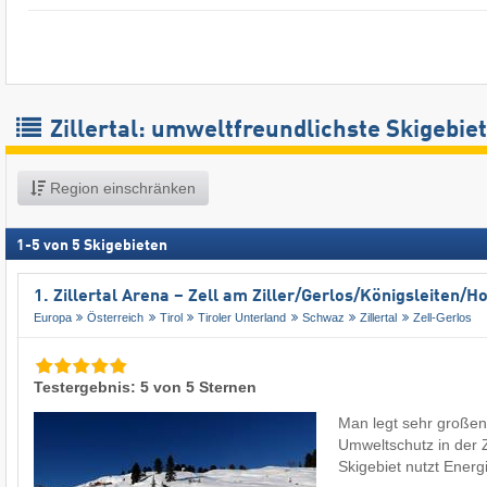
Zillertal: umweltfreundlichste Skigebie
Region einschränken
1
-
5
von
5
Skigebieten
1. Zillertal Arena – Zell am Ziller/​Gerlos/​Königsleiten/
Europa
Österreich
Tirol
Tiroler Unterland
Schwaz
Zillertal
Zell-Gerlos
Testergebnis: 5 von 5 Sternen
Man legt sehr großen
Umweltschutz in der Z
Skigebiet nutzt Ener