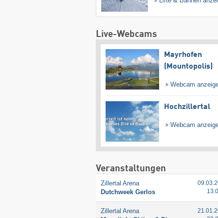
Lifte & Bahnen anze
Live-Webcams
Mayrhofen
(Mountopolis)
Webcam anzeig
Hochzillertal
Webcam anzeig
Veranstaltungen
Zillertal Arena
09.03.2
13.
Dutchweek Gerlos
Zillertal Arena
21.01.2