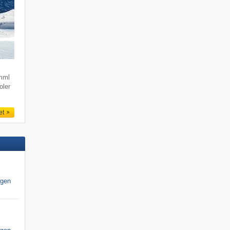
imml
oler
et
igen