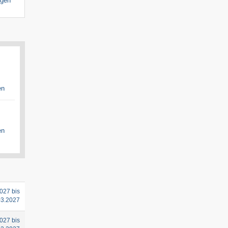
igen
en
en
027 bis
03.2027
027 bis