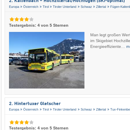
2. Kaltenbach – Hochzillertal/​Hochfügen (SKi-optimal)
Europa
Österreich
Tirol
Tiroler Unterland
Schwaz
Zillertal
Fügen-Kalten
Testergebnis: 4 von 5 Sternen
Man legt großen Wer
im Skigebiet Hochzill
Energieeffiziente…
m
2. Hintertuxer Gletscher
Europa
Österreich
Tirol
Tiroler Unterland
Schwaz
Zillertal
Tux-Finkenbe
Testergebnis: 4 von 5 Sternen