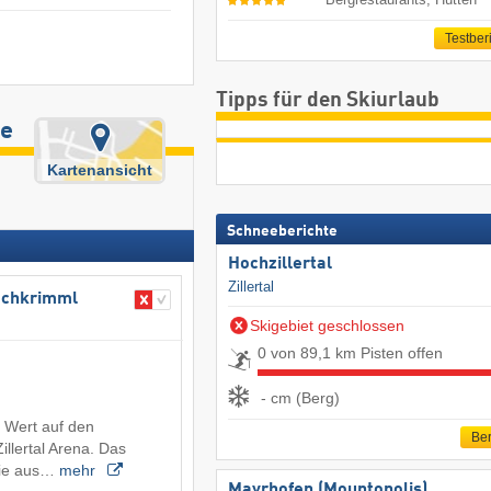
Testber
Tipps für den Skiurlaub
te
Kartenansicht
Schneeberichte
Hochzillertal
Zillertal
​Hochkrimml
Skigebiet geschlossen
0 von 89,1 km Pisten offen
- cm (Berg)
 Wert auf den
Ber
illertal Arena. Das
gie aus…
mehr
Mayrhofen (Mountopolis)