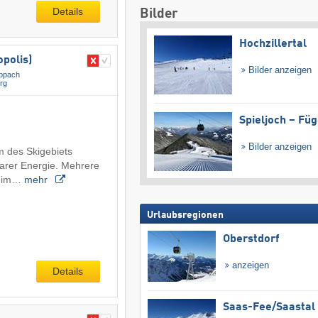
Details
Bilder
Hochzillertal
polis)
Bilder anzeigen
ppach
rg
Spieljoch – Fü
Bilder anzeigen
 des Skigebiets
arer Energie. Mehrere
n im…
mehr
Urlaubsregionen
Oberstdorf
anzeigen
Details
Saas-Fee/​Saastal