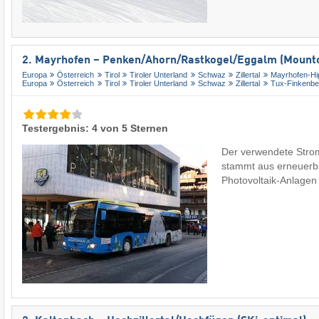
2. Mayrhofen – Penken/​Ahorn/​Rastkogel/​Eggalm (Mounto
Europa
Österreich
Tirol
Tiroler Unterland
Schwaz
Zillertal
Mayrhofen-Hi
Europa
Österreich
Tirol
Tiroler Unterland
Schwaz
Zillertal
Tux-Finkenbe
Testergebnis: 4 von 5 Sternen
Der verwendete Strom
stammt aus erneuerb
Photovoltaik-Anlage