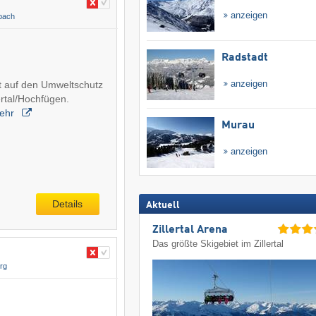
anzeigen
bach
Radstadt
anzeigen
t auf den Umweltschutz
ertal/Hochfügen.
ehr
Murau
anzeigen
Details
Aktuell
Zillertal Arena
Das größte Skigebiet im Zillertal
rg