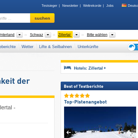
Testsieger
Newsletter
Weltrekorde
Jobs
Deuts
Skigebiet,
suchen
Region,
Begriffe
…
der
Großregionen
Bezirke
Tourismusregionen
Gebirgszüge
Unterland
Schwaz
Zillertal
Bitte wählen
berichte
Wetter
Lifte & Seilbahnen
Unterkünfte
Tipps
für
den
Hotels: Zillertal
Skiur
keit der
Best of Testberichte
Top-Pistenangebot
ertal -