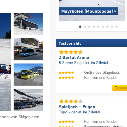
Mayrhofen (Mountopolis)
Testberichte
Zillertal Arena
5-Sterne-Skigebiet
im Zillertal
Größe des Skigebiets
Familien und Kinder
Testber
Spieljoch – Fügen
Top-Skigebiet
im Zillertal
ortal von Skigebieten.
Familien und Kinder
Bergrestaurants, Hütten