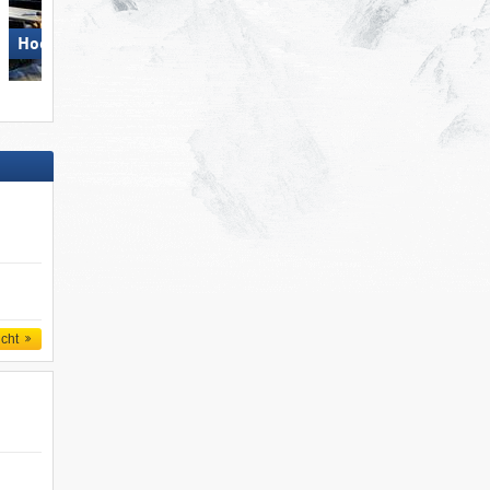
Hochzillertal
Spieljoch – Fügen
icht