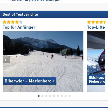
Best of Testberichte
Top für Anfänger
Top-Lifte
Skicircus 
Biberwier – Marienberg
Fieberbrun