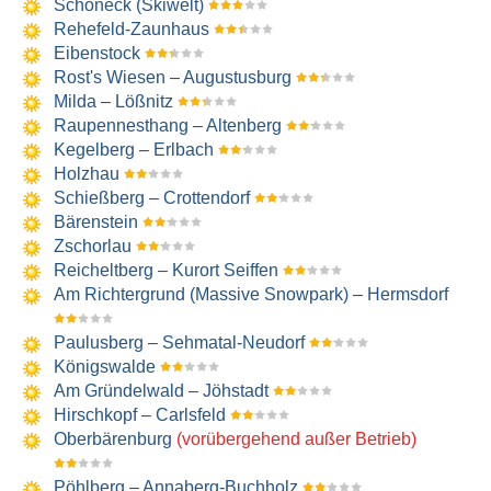
Schöneck (Skiwelt)
Rehefeld-Zaunhaus
Eibenstock
Rost's Wiesen – Augustusburg
Milda – Lößnitz
Raupennesthang – Altenberg
Kegelberg – Erlbach
Holzhau
Schießberg – Crottendorf
Bärenstein
Zschorlau
Reicheltberg – Kurort Seiffen
Am Richtergrund (Massive Snowpark) – Hermsdorf
Paulusberg – Sehmatal-Neudorf
Königswalde
Am Gründelwald – Jöhstadt
Hirschkopf – Carlsfeld
Oberbärenburg
(vorübergehend außer Betrieb)
Pöhlberg – Annaberg-Buchholz