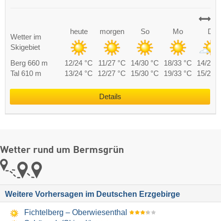
heute
morgen
So
Mo
Di
Wetter im
Skigebiet
Berg 660 m
12/24 °C
11/27 °C
14/30 °C
18/33 °C
14/25 
Tal 610 m
13/24 °C
12/27 °C
15/30 °C
19/33 °C
15/25 
Details
Wetter rund um Bermsgrün
Weitere Vorhersagen im Deutschen Erzgebirge
Fichtelberg – Oberwiesenthal