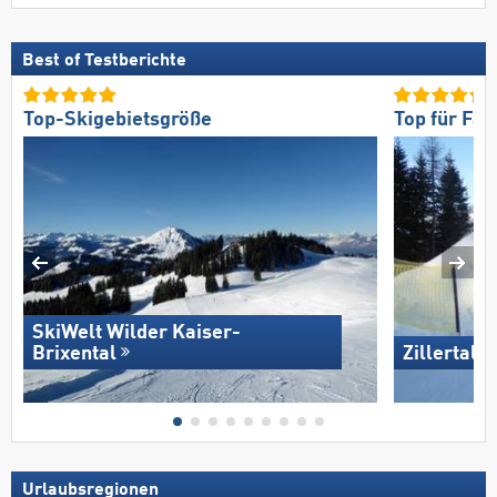
Best of Testberichte
Top-Skigebietsgröße
Top für Fam
SkiWelt Wilder Kaiser-
Brixental
Zillertal 
Urlaubsregionen