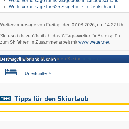
Wettervorhersage für 86 Skigebiete in Ostdeutschland
Wettervorhersage für 625 Skigebiete in Deutschland
Wettervorhersage von Freitag, den 07.08.2026, um 14:22 Uhr
Skiresort.de veröffentlicht das 7-Tage-Wetter für Bermsgrün
zum Skifahren in Zusammenarbeit mit
www.wetter.net
.
Fehler aufgefallen? Hier können Sie ihn
melden
Bermsgrün: online buchen
Unterkünfte
Tipps für den Skiurlaub