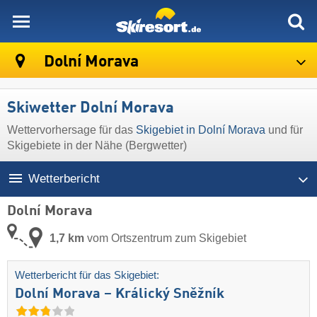
skiresort
Dolní Morava
Skiwetter Dolní Morava
Wettervorhersage für das
Skigebiet in Dolní Morava
und für
Skigebiete in der Nähe (Bergwetter)
Wetterbericht
Dolní Morava
1,7 km
vom Ortszentrum zum Skigebiet
Wetterbericht für das Skigebiet:
Dolní Morava – Králický Sněžník