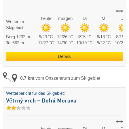
heute
morgen
Di
Mi
Do
Wetter im
Skigebiet
Berg 1232 m
9/23 °C
12/26 °C
8/15 °C
6/18 °C
8/19 °
Tal 662 m
11/27 °C
14/30 °C
10/19 °C
8/22 °C
10/23 
Details
0,7 km
vom Ortszentrum zum Skigebiet
Wetterbericht für das Skigebiet:
Větrný vrch – Dolní Morava
heute
morgen
Di
Mi
Do