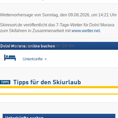
Wettervorhersage von Sonntag, den 09.08.2026, um 14:21 Uhr
Skiresort.de veröffentlicht das 7-Tage-Wetter für Dolní Morava
zum Skifahren in Zusammenarbeit mit
www.wetter.net
.
Fehler aufgefallen? Hier können Sie ihn
melden
Dolní Morava: online buchen
Unterkünfte
Tipps für den Skiurlaub