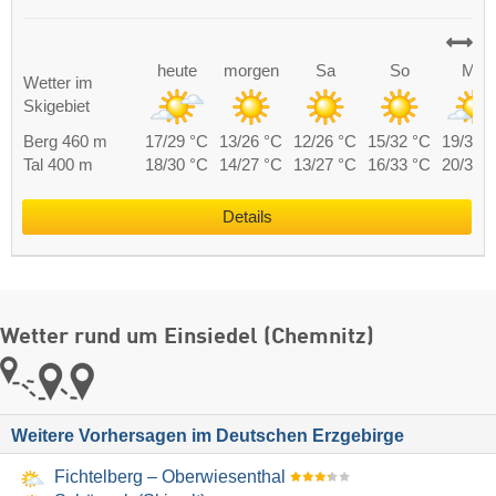
heute
morgen
Sa
So
Mo
Wetter im
Skigebiet
Berg 460 m
17/29 °C
13/26 °C
12/26 °C
15/32 °C
19/34 
Tal 400 m
18/30 °C
14/27 °C
13/27 °C
16/33 °C
20/35 
Details
Wetter rund um Einsiedel (Chemnitz)
Weitere Vorhersagen im Deutschen Erzgebirge
Fichtelberg – Oberwiesenthal