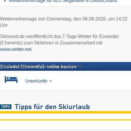
Wettervorhersage für 625 Skigebiete in Deutschland
Wettervorhersage von Donnerstag, den 06.08.2026, um 14:22
Uhr
Skiresort.de veröffentlicht das 7-Tage-Wetter für Einsiedel
(Chemnitz) zum Skifahren in Zusammenarbeit mit
www.wetter.net
.
Fehler aufgefallen? Hier können Sie ihn
melden
Einsiedel (Chemnitz): online buchen
Unterkünfte
Tipps für den Skiurlaub