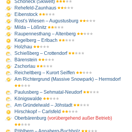
Schöneck (Skiwelt)
Rehefeld-Zaunhaus
Eibenstock
Rost's Wiesen – Augustusburg
Milda – Lößnitz
Raupennesthang – Altenberg
Kegelberg – Erlbach
Holzhau
Schießberg – Crottendorf
Bärenstein
Zschorlau
Reicheltberg – Kurort Seiffen
Am Richtergrund (Massive Snowpark) – Hermsdorf
Paulusberg – Sehmatal-Neudorf
Königswalde
Am Gründelwald – Jöhstadt
Hirschkopf – Carlsfeld
Oberbärenburg
(vorübergehend außer Betrieb)
Pöhlberg – Annaberg-Buchholz