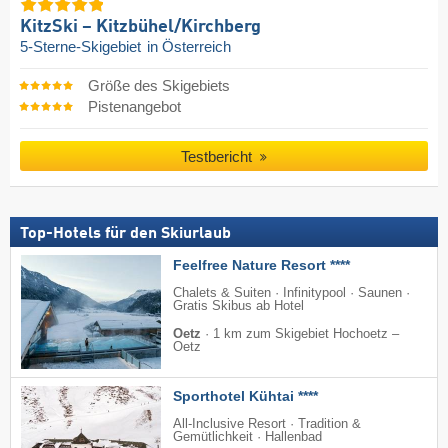
KitzSki – Kitzbühel/​Kirchberg
5-Sterne-Skigebiet
in Österreich
Größe des Skigebiets
Pistenangebot
Testbericht
Top-Hotels für den Skiurlaub
Feelfree Nature Resort ****
Chalets & Suiten · Infinitypool · Saunen ·
Gratis Skibus ab Hotel
Oetz
·
1 km zum Skigebiet Hochoetz –
Oetz
Sporthotel Kühtai ****
All-Inclusive Resort · Tradition &
Gemütlichkeit · Hallenbad