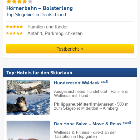
Hörnerbahn – Bolsterlang
Top-Skigebiet
in Deutschland
Familien und Kinder
Anfahrt, Parkmöglichkeiten
Testbericht
Top-Hotels für den Skiurlaub
S
Hunderesort Waldeck ***
Ausgezeichnetes Hundehotel · Familie &
Wellness mit Hund
Philippsreut-Mitterfirmiansreut
·
500 m
zum Skigebiet Mitterdorf – Almberg
S
Das Hohe Salve – Move & Relax ****
Wellness & Fitness · direkt an der
Talstation in Hopfgarten