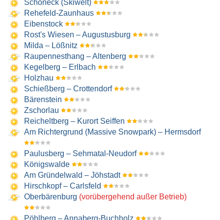
Schöneck (Skiwelt)
Rehefeld-Zaunhaus
Eibenstock
Rost's Wiesen – Augustusburg
Milda – Lößnitz
Raupennesthang – Altenberg
Kegelberg – Erlbach
Holzhau
Schießberg – Crottendorf
Bärenstein
Zschorlau
Reicheltberg – Kurort Seiffen
Am Richtergrund (Massive Snowpark) – Hermsdorf
Paulusberg – Sehmatal-Neudorf
Königswalde
Am Gründelwald – Jöhstadt
Hirschkopf – Carlsfeld
Oberbärenburg
(vorübergehend außer Betrieb)
Pöhlberg – Annaberg-Buchholz