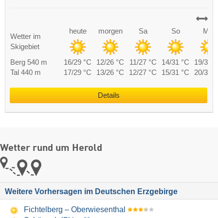
heute
morgen
Sa
So
Mo
Wetter im
Skigebiet
Berg 540 m
16/29 °C
12/26 °C
11/27 °C
14/31 °C
19/33 
Tal 440 m
17/29 °C
13/26 °C
12/27 °C
15/31 °C
20/33 
Details
Wetter rund um Herold
Weitere Vorhersagen im Deutschen Erzgebirge
Fichtelberg – Oberwiesenthal