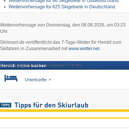
Wettervorhersage für 86 Skigebiete in Ostdeutschland
Wettervorhersage für 625 Skigebiete in Deutschland
Wettervorhersage von Donnerstag, den 06.08.2026, um 03:23
Uhr
Skiresort.de veröffentlicht das 7-Tage-Wetter für Herold zum
Skifahren in Zusammenarbeit mit
www.wetter.net
.
Fehler aufgefallen? Hier können Sie ihn
melden
Herold: online buchen
Unterkünfte
Tipps für den Skiurlaub