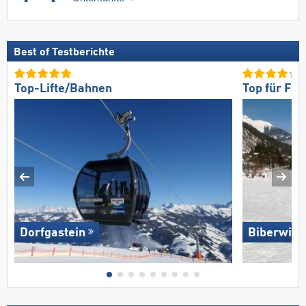
Best of Testberichte
Top-Lifte/Bahnen
Top für Fam
Dorfgastein
Biberwier