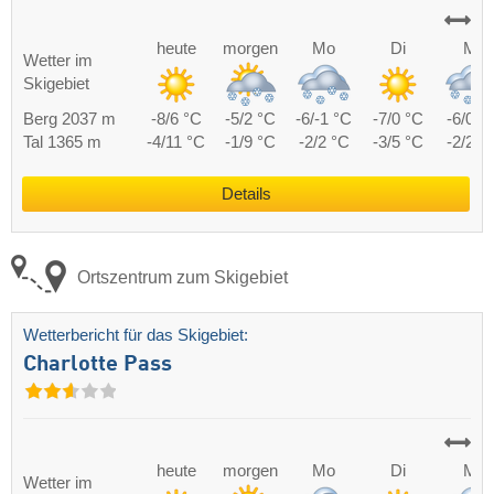
heute
morgen
Mo
Di
Mi
Wetter im
Skigebiet
Berg 2037 m
-8/6 °C
-5/2 °C
-6/-1 °C
-7/0 °C
-6/0 °
Tal 1365 m
-4/11 °C
-1/9 °C
-2/2 °C
-3/5 °C
-2/2 °
Details
Ortszentrum zum Skigebiet
Wetterbericht für das Skigebiet:
Charlotte Pass
heute
morgen
Mo
Di
Mi
Wetter im