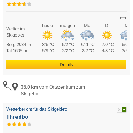
heute
morgen
Mo
Di
Mi
Wetter im
Skigebiet
Berg 2034 m
-8/6 °C
-5/2 °C
-6/-1 °C
-7/0 °C
-6/0 °
Tal 1605 m
-5/9 °C
-2/2 °C
-3/2 °C
-4/3 °C
-3/2 °
Details
35,0 km
vom Ortszentrum zum
Skigebiet
Wetterbericht für das Skigebiet:
Thredbo