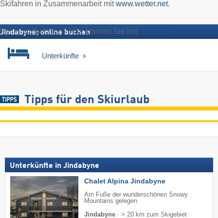
Skifahren in Zusammenarbeit mit
www.wetter.net
.
Fehler aufgefallen? Hier können Sie ihn
melden
Jindabyne: online buchen
Unterkünfte
Tipps für den Skiurlaub
Unterkünfte in Jindabyne
Chalet Alpina Jindabyne
Am Fuße der wunderschönen Snowy
Mountains gelegen
Jindabyne
·
> 20 km zum Skigebiet