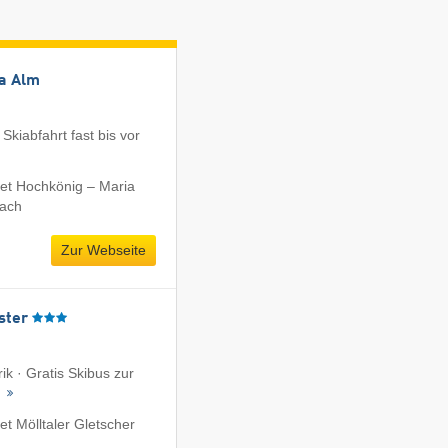
ia Alm
kiabfahrt fast bis vor
et Hochkönig – Maria
bach
Zur Webseite
ster
k · Gratis Skibus zur
t
t Mölltaler Gletscher