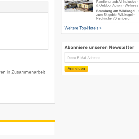
Familienurlaub All Inclusive ·
& Outdoor Action · Wellness
Bramberg am Wildkogel
·
zum Skigebiet Wildkogel –
Neukirchen/​Bramberg
Weitere Top-Hotels
Abonniere unseren Newsletter
E-
Mail
Anmelden
hren in Zusammenarbeit