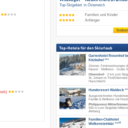
Wildkogel – Neukirchen/​Brambe
Top-Skigebiet
in Österreich
Familien und Kinder
Anfänger
Testber
Top-Hotels für den Skiurlaub
Gartenhotel Rosenhof b
Kitzbühel ***
Zimmer, Ferienwohnungen &
häuser · Wellness · Gratis 
Oberndorf
·
2 km zum Skig
St. Johann in Tirol/​Oberndor
Harschbichl
Hunderesort Waldeck **
ieb)
Ausgezeichnetes Hundehote
Familie & Wellness mit Hund
Philippsreut-Mitterfirmian
500 m zum Skigebiet Mitterd
Almberg
Familien-Clubhotel
S
Wolkensteinbär ***