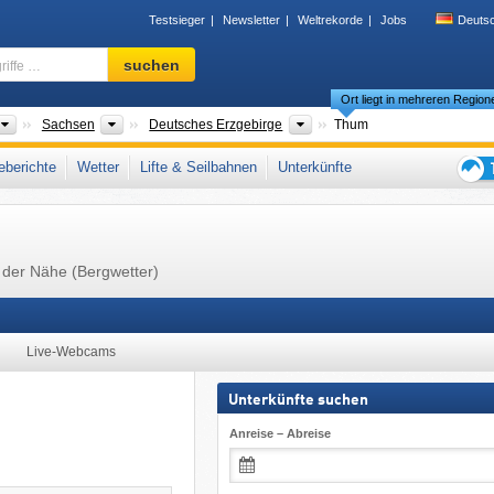
Testsieger
Newsletter
Weltrekorde
Jobs
Deuts
Skigebiet,
suchen
Region,
Ort liegt in mehreren Region
Begriffe
…
Länder
Bundesländer
Gebirgszüge
Sachsen
Deutsches Erzgebirge
Thum
zgebirgskreis
,
Erzgebirge
,
Ostdeutschland
,
Deutsche Mittelgebirge
,
Westeuropa
,
berichte
Wetter
Lifte & Seilbahnen
Unterkünfte
Tipps
für
den
Skiur
n der Nähe (Bergwetter)
Live-Webcams
Unterkünfte suchen
Anreise – Abreise