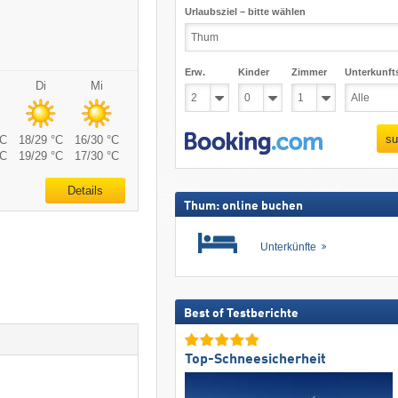
Urlaubsziel – bitte wählen
Erw.
Kinder
Zimmer
Unterkunft
Di
Mi
su
°C
18/29 °C
16/30 °C
°C
19/29 °C
17/30 °C
Details
Thum: online buchen
Unterkünfte
Best of Testberichte
Top-Schneesicherheit