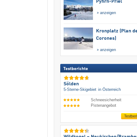
Pyhrn-Priel
anzeigen
Kronplatz (Plan d
Corones)
anzeigen
Testberichte
Sölden
5-Sterne-Skigebiet
in Österreich
Schneesicherheit
Pistenangebot
Testber