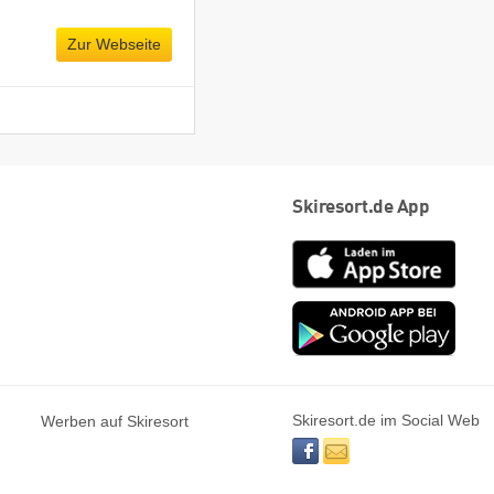
Zur Webseite
Skiresort.de App
App
Store
Goog
play
Skiresort.de im Social Web
Werben auf Skiresort
facebook
newsletter