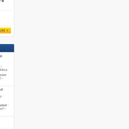
rg
icht
ei
 -
Skibus
ebiet
f –
S
*
l ·
sreut
·
orf –