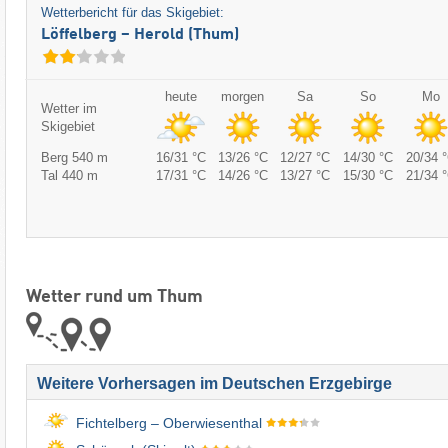
Wetterbericht für das Skigebiet:
Löffelberg – Herold (Thum)
heute
morgen
Sa
So
Mo
Wetter im
Skigebiet
Berg 540 m
16/31 °C
13/26 °C
12/27 °C
14/30 °C
20/34 
Tal 440 m
17/31 °C
14/26 °C
13/27 °C
15/30 °C
21/34 
Wetter rund um Thum
Weitere Vorhersagen im Deutschen Erzgebirge
Fichtelberg – Oberwiesenthal