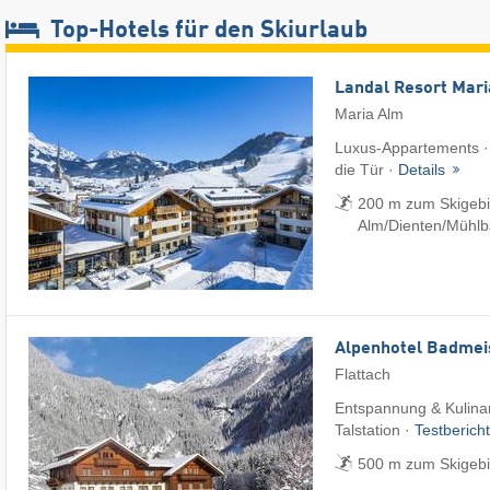
Top-Hotels für den Skiurlaub
Landal Resort Mar
Maria Alm
Luxus-Appartements · S
die Tür ·
Details
200 m zum Skigebi
Alm/​Dienten/​Mühl
Alpenhotel Badmei
Flattach
Entspannung & Kulinari
Talstation ·
Testberich
500 m zum Skigebie