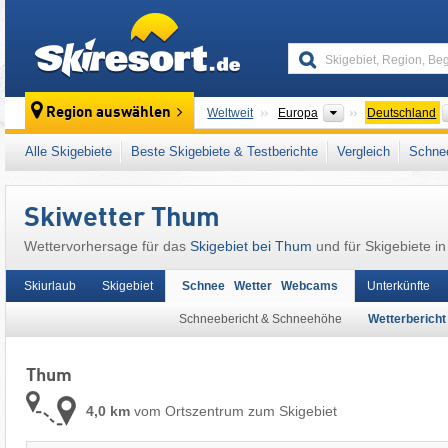
skiresort
Kontinente
Region auswählen
Weltweit
Europa
Deutschland
Dieser Ort liegt auch in:
Mittelerzgebirge
,
Er
Alle Skigebiete
Beste Skigebiete & Testberichte
Vergleich
Schnee
Mitteleuropa
,
Europäische Union
Skiwetter Thum
Wettervorhersage für das
Skigebiet bei Thum
und für Skigebiete i
Skiurlaub
Skigebiet
Schnee Wetter Webcams
Unterkünfte
Schneebericht & Schneehöhe
Wetterbericht
Thum
4,0 km
vom Ortszentrum zum Skigebiet