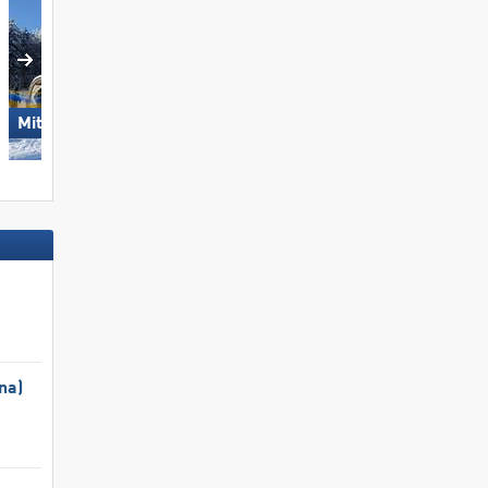
Mitterdorf – Almberg
Schmitten
na)