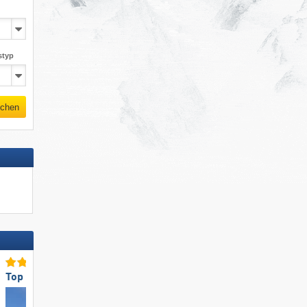
styp
chen
Top für Familien
Top-Lifte/Bahnen