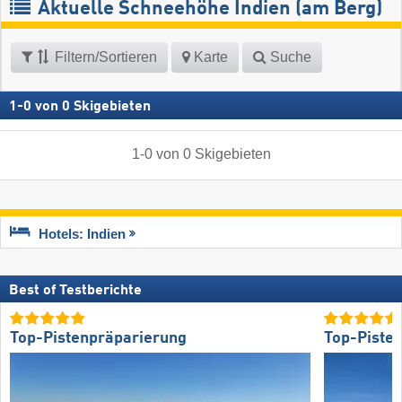
Aktuelle Schneehöhe Indien (am Berg)
Filtern/Sortieren
Karte
Suche
1
-
0
von
0
Skigebieten
1
-
0
von
0
Skigebieten
Hotels: Indien
Best of Testberichte
Top-Pistenpräparierung
Top-Piste