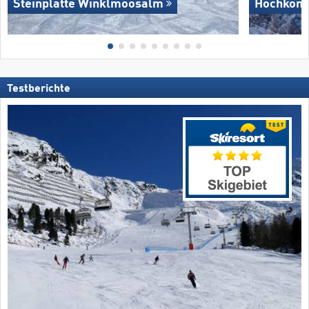
Steinplatte Winklmoosalm
Hochköni
Testberichte