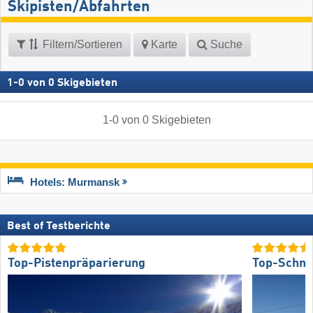
Skipisten/Abfahrten
Filtern/Sortieren
Karte
Suche
1
-
0
von
0
Skigebieten
1
-
0
von
0
Skigebieten
Hotels: Murmansk
Best of Testberichte
Top-Pistenpräparierung
Top-Schne