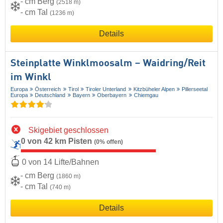
- cm Berg
(2518 m)
- cm Tal
(1236 m)
Details
Steinplatte Winklmoosalm – Waidring/​Reit
im Winkl
Europa
Österreich
Tirol
Tiroler Unterland
Kitzbüheler Alpen
Pillerseetal
Europa
Deutschland
Bayern
Oberbayern
Chiemgau
Skigebiet geschlossen
0 von 42 km Pisten
(0% offen)
0 von 14 Lifte/Bahnen
- cm Berg
(1860 m)
- cm Tal
(740 m)
Details