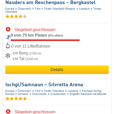
Nauders am Reschenpass – Bergkastel
Europa
Österreich
Tirol
Tiroler Oberland (Region)
Landeck
Tiroler
Oberland
Skigebiet geschlossen
0 von 75 km Pisten
(0% offen)
0 von 11 Lifte/Bahnen
- cm Berg
(2750 m)
- cm Tal
(1400 m)
Details
Ischgl/​Samnaun – Silvretta Arena
Europa
Österreich
Tirol
Tiroler Oberland
Landeck
Paznaun-Ischgl
Europa
Schweiz
Ostschweiz
Graubünden
Engadin Samnaun Val Müstair
Skigebiet geschlossen