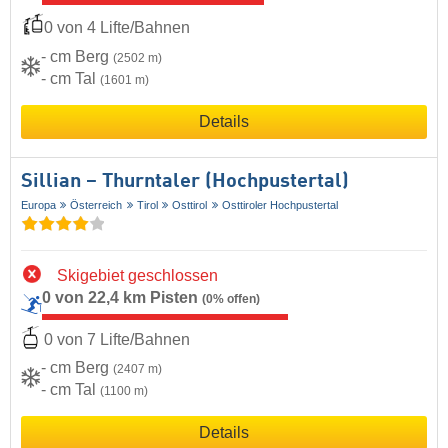
0 von 4 Lifte/Bahnen
- cm Berg
(2502 m)
- cm Tal
(1601 m)
Details
Sillian – Thurntaler (Hochpustertal)
Europa
Österreich
Tirol
Osttirol
Osttiroler Hochpustertal
Skigebiet geschlossen
0 von 22,4 km Pisten
(0% offen)
0 von 7 Lifte/Bahnen
- cm Berg
(2407 m)
- cm Tal
(1100 m)
Details