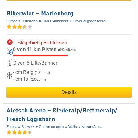
Biberwier – Marienberg
Europa
Österreich
Tirol
Außerfern
Tiroler Zugspitz Arena
Skigebiet geschlossen
0 von 11 km Pisten
(0% offen)
0 von 5 Lifte/Bahnen
- cm Berg
(1820 m)
- cm Tal
(1000 m)
Details
Aletsch Arena – Riederalp/​Bettmeralp/​
Fiesch Eggishorn
Europa
Schweiz
Genferseeregion
Wallis
Aletsch Arena