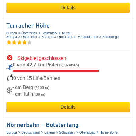
Details
Turracher Höhe
Europa
Österreich
Steiermark
Murau
Europa
Österreich
Kärnten
Oberkärnten
Feldkirchen
Nockberge
Skigebiet geschlossen
0 von 42,7 km Pisten
(0% offen)
0 von 15 Lifte/Bahnen
- cm Berg
(2205 m)
- cm Tal
(1400 m)
Details
Hörnerbahn – Bolsterlang
Europa
Deutschland
Bayern
Schwaben
Oberallgäu
Hörnerdörfer