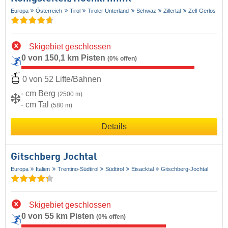
Europa
Österreich
Tirol
Tiroler Unterland
Schwaz
Zillertal
Zell-Gerlos
Skigebiet geschlossen
0 von 150,1 km Pisten
(0% offen)
0 von 52 Lifte/Bahnen
- cm Berg
(2500 m)
- cm Tal
(580 m)
Details
Gitschberg Jochtal
Europa
Italien
Trentino-Südtirol
Südtirol
Eisacktal
Gitschberg-Jochtal
Skigebiet geschlossen
0 von 55 km Pisten
(0% offen)