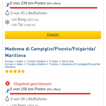
0 von 239 km Pisten
(0% offen)
0 von 45 Lifte/Bahnen
- cm Berg
(2872 m)
- cm Tal
(1360 m)
Details
Madonna di Campiglio/​Pinzolo/​Folgàrida/​
Marilleva
Europa
Italien
Trentino-Südtirol
Trentino
Val di Sole
Europa
Italien
Trentino-Südtirol
Trentino
Madonna di Campiglio/​Pinzolo/​Val
Rendena
Skigebiet geschlossen
0 von 155 km Pisten
(0% offen)
0 von 58 Lifte/Bahnen
- cm Berg
(2504 m)