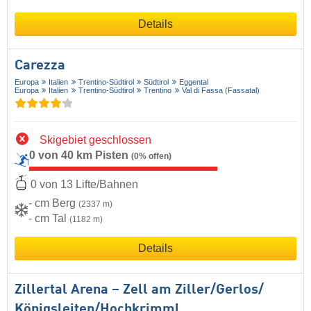
Details
Carezza
Europa
Italien
Trentino-Südtirol
Südtirol
Eggental
Europa
Italien
Trentino-Südtirol
Trentino
Val di Fassa (Fassatal)
Skigebiet geschlossen
0 von 40 km Pisten
(0% offen)
0 von 13 Lifte/Bahnen
- cm Berg
(2337 m)
- cm Tal
(1182 m)
Details
Zillertal Arena – Zell am Ziller/​Gerlos/​
Königsleiten/​Hochkrimml