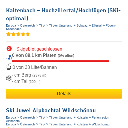
Kaltenbach – Hochzillertal/​Hochfügen (SKi-
optimal)
Europa
Österreich
Tirol
Tiroler Unterland
Schwaz
Zillertal
Fügen-
Kaltenbach
Skigebiet geschlossen
0 von 89,1 km Pisten
(0% offen)
0 von 38 Lifte/Bahnen
- cm Berg
(2378 m)
- cm Tal
(600 m)
Details
Ski Juwel Alpbachtal Wildschönau
Europa
Österreich
Tirol
Tiroler Unterland
Kufstein
Ferienregion
Alpbachtal
Europa
Österreich
Tirol
Tiroler Unterland
Kufstein
Wildschönau