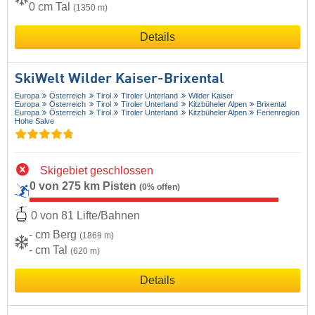
0 cm Tal
(1350 m)
Details
SkiWelt Wilder Kaiser-Brixental
Europa
Österreich
Tirol
Tiroler Unterland
Wilder Kaiser
Europa
Österreich
Tirol
Tiroler Unterland
Kitzbüheler Alpen
Brixental
Europa
Österreich
Tirol
Tiroler Unterland
Kitzbüheler Alpen
Ferienregion
Hohe Salve
Skigebiet geschlossen
0 von 275 km Pisten
(0% offen)
0 von 81 Lifte/Bahnen
- cm Berg
(1869 m)
- cm Tal
(620 m)
Details