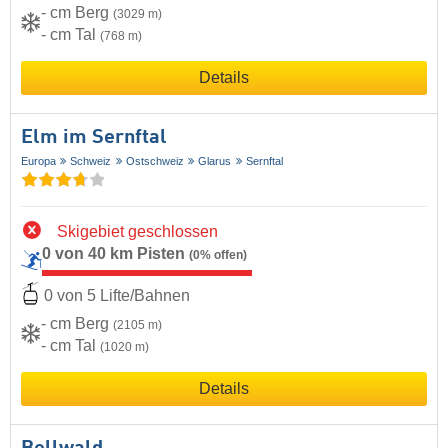
- cm Berg
(3029 m)
- cm Tal
(768 m)
Details
Elm im Sernftal
Europa
Schweiz
Ostschweiz
Glarus
Sernftal
Skigebiet geschlossen
0 von 40 km Pisten
(0% offen)
0 von 5 Lifte/Bahnen
- cm Berg
(2105 m)
- cm Tal
(1020 m)
Details