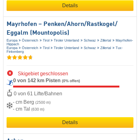
Details
Mayrhofen – Penken/​Ahorn/​Rastkogel/​
Eggalm (Mountopolis)
Europa
Österreich
Tirol
Tiroler Unterland
Schwaz
Zillertal
Mayrhofen-
Hippach
Europa
Österreich
Tirol
Tiroler Unterland
Schwaz
Zillertal
Tux-
Finkenberg
Skigebiet geschlossen
0 von 142 km Pisten
(0% offen)
0 von 61 Lifte/Bahnen
- cm Berg
(2500 m)
- cm Tal
(630 m)
Details