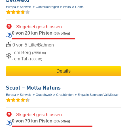
Bellwald
Europa
Schweiz
Genferseeregion
Wallis
Goms
Skigebiet geschlossen
0 von 20 km Pisten
(0% offen)
0 von 5 Lifte/Bahnen
- cm Berg
(2558 m)
- cm Tal
(1600 m)
Details
Scuol – Motta Naluns
Europa
Schweiz
Ostschweiz
Graubünden
Engadin Samnaun Val Müstair
Skigebiet geschlossen
0 von 70 km Pisten
(0% offen)