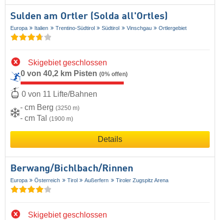
Sulden am Ortler (Solda all'Ortles)
Europa
Italien
Trentino-Südtirol
Südtirol
Vinschgau
Ortlergebiet
Skigebiet geschlossen
0 von 40,2 km Pisten
(0% offen)
0 von 11 Lifte/Bahnen
- cm Berg
(3250 m)
- cm Tal
(1900 m)
Details
Berwang/​Bichlbach/​Rinnen
Europa
Österreich
Tirol
Außerfern
Tiroler Zugspitz Arena
Skigebiet geschlossen