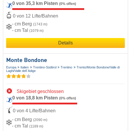
0 von 35,3 km Pisten
(0% offen)
0 von 12 Lifte/Bahnen
- cm Berg
(1743 m)
- cm Tal
(1079 m)
Details
Monte Bondone
Europa
Italien
Trentino-Südtirol
Trentino
Trento/​Monte Bondone/​Valle di
Laghi/​Valle dell´Adige
Skigebiet geschlossen
0 von 18,8 km Pisten
(0% offen)
0 von 4 Lifte/Bahnen
- cm Berg
(2090 m)
- cm Tal
(1189 m)