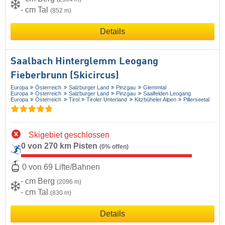
- cm Tal
(852 m)
Details
Saalbach Hinterglemm Leogang
Fieberbrunn (Skicircus)
Europa
Österreich
Salzburger Land
Pinzgau
Glemmtal
Europa
Österreich
Salzburger Land
Pinzgau
Saalfelden Leogang
Europa
Österreich
Tirol
Tiroler Unterland
Kitzbüheler Alpen
Pillerseetal
Skigebiet geschlossen
0 von 270 km Pisten
(0% offen)
0 von 69 Lifte/Bahnen
- cm Berg
(2096 m)
- cm Tal
(830 m)
Details