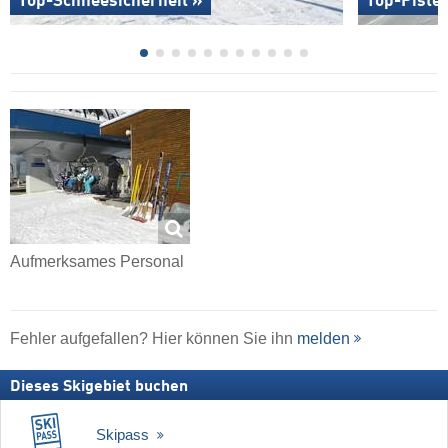
Top-Schneesicherheit »
Top-Piste
Aufmerksames Personal
Fehler aufgefallen? Hier können Sie ihn
melden
Dieses Skigebiet buchen
Skipass