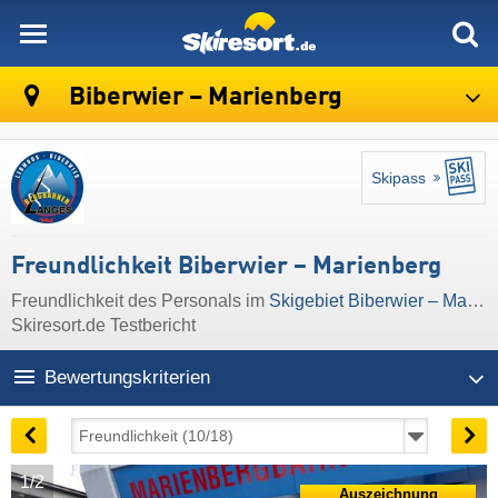
skiresort
Biberwier – Marienberg
Skipass
Freundlichkeit Biberwier – Marienberg
Freundlichkeit des Personals im
Skigebiet Biberwier – Marienberg
Skiresort.de Testbericht
Bewertungskriterien
1/2
Auszeichnung