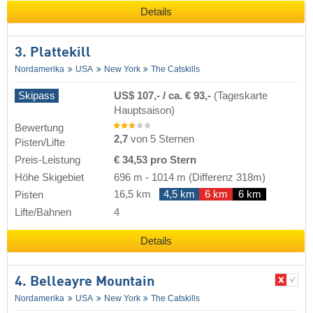
Details
3. Plattekill
Nordamerika
USA
New York
The Catskills
Skipass
US$ 107,- / ca. € 93,-
(Tageskarte
Hauptsaison)
Bewertung
2,7
von 5 Sternen
Pisten/Lifte
Preis-Leistung
€ 34,53 pro Stern
Höhe Skigebiet
696 m
-
1014 m
(Differenz 318m)
16,5 km
4,5 km
6 km
6 km
Pisten
Lifte/Bahnen
4
Details
4. Belleayre Mountain
Nordamerika
USA
New York
The Catskills