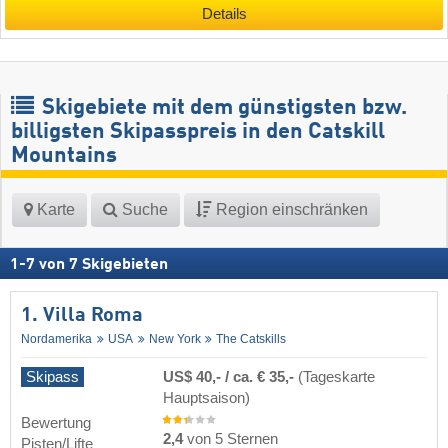
Details
Skigebiete mit dem günstigsten bzw.
billigsten Skipasspreis in den Catskill
Mountains
Karte
Suche
Region einschränken
1
-
7
von
7
Skigebieten
1. Villa Roma
Nordamerika
USA
New York
The Catskills
Skipass
US$ 40,- / ca. € 35,-
(Tageskarte
Hauptsaison)
Bewertung
2,4
von 5 Sternen
Pisten/Lifte