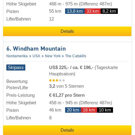
Höhe Skigebiet
488 m
-
975 m
(Differenz 487m)
55 km
13,8 km
33 km
8,2 km
Pisten
Lifte/Bahnen
12
Details
6. Windham Mountain
Nordamerika
USA
New York
The Catskills
Skipass
US$ 225,- / ca. € 196,-
(Tageskarte
Hauptsaison)
Bewertung
3,2
von 5 Sternen
Pisten/Lifte
Preis-Leistung
€ 61,27 pro Stern
Höhe Skigebiet
458 m
-
945 m
(Differenz 487m)
46 km
20 km
16 km
10 km
Pisten
Lifte/Bahnen
8
Details