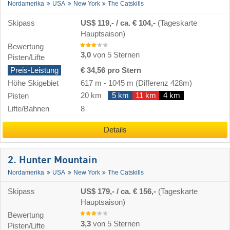
Nordamerika
USA
New York
The Catskills
Skipass
US$ 119,- / ca. € 104,-
(Tageskarte
Hauptsaison)
Bewertung
3,0
von 5 Sternen
Pisten/Lifte
Preis-Leistung
€ 34,56 pro Stern
Höhe Skigebiet
617 m
-
1045 m
(Differenz 428m)
20 km
5 km
11 km
4 km
Pisten
Lifte/Bahnen
8
Details
2. Hunter Mountain
Nordamerika
USA
New York
The Catskills
Skipass
US$ 179,- / ca. € 156,-
(Tageskarte
Hauptsaison)
Bewertung
3,3
von 5 Sternen
Pisten/Lifte