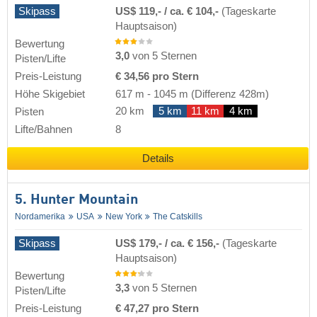
Skipass
US$ 119,- / ca. € 104,-
(Tageskarte
Hauptsaison)
Bewertung
3,0
von 5 Sternen
Pisten/Lifte
Preis-Leistung
€ 34,56 pro Stern
Höhe Skigebiet
617 m
-
1045 m
(Differenz 428m)
20 km
5 km
11 km
4 km
Pisten
Lifte/Bahnen
8
Details
5. Hunter Mountain
Nordamerika
USA
New York
The Catskills
Skipass
US$ 179,- / ca. € 156,-
(Tageskarte
Hauptsaison)
Bewertung
3,3
von 5 Sternen
Pisten/Lifte
Preis-Leistung
€ 47,27 pro Stern