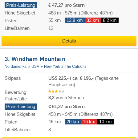
Preis-Leistung
€ 47,27 pro Stern
Höhe Skigebiet
488 m
-
975 m
(Differenz 487m)
55 km
13,8 km
33 km
8,2 km
Pisten
Lifte/Bahnen
12
Details
3. Windham Mountain
Nordamerika
USA
New York
The Catskills
Skipass
US$ 225,- / ca. € 196,-
(Tageskarte
Hauptsaison)
Bewertung
3,2
von 5 Sternen
Pisten/Lifte
Preis-Leistung
€ 61,27 pro Stern
Höhe Skigebiet
458 m
-
945 m
(Differenz 487m)
46 km
20 km
16 km
10 km
Pisten
Lifte/Bahnen
8