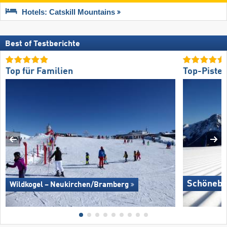
Hotels: Catskill Mountains
Best of Testberichte
Top für Familien
Top-Piste
Schönebe
Wildkogel – Neukirchen/​Bramberg