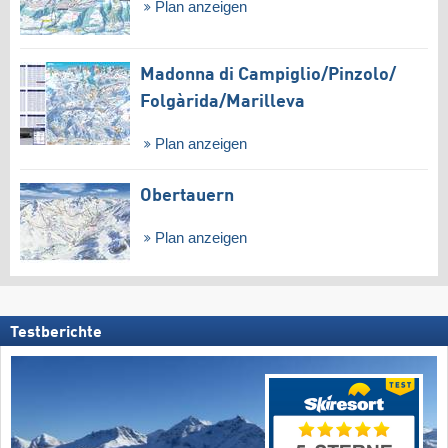
Plan anzeigen
Madonna di Campiglio/​Pinzolo/​
Folgàrida/​Marilleva
Plan anzeigen
Obertauern
Plan anzeigen
Testberichte