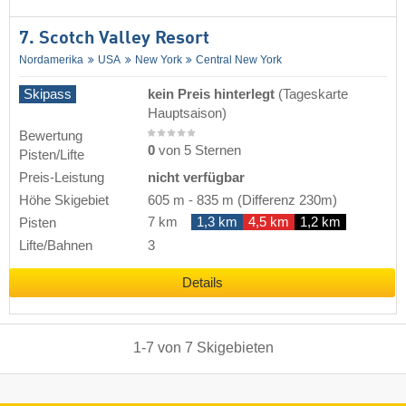
7. Scotch Valley Resort
Nordamerika
USA
New York
Central New York
Skipass
kein Preis hinterlegt
(Tageskarte
Hauptsaison)
Bewertung
0
von 5 Sternen
Pisten/Lifte
Preis-Leistung
nicht verfügbar
Höhe Skigebiet
605 m
-
835 m
(Differenz 230m)
7 km
1,3 km
4,5 km
1,2 km
Pisten
Lifte/Bahnen
3
Details
1
-
7
von
7
Skigebieten