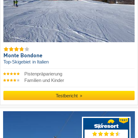
Monte Bondone
Top-Skigebiet
in Italien
Pistenpräparierung
Familien und Kinder
Testbericht