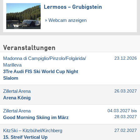
Lermoos – Grubigstein
Webcam anzeigen
Veranstaltungen
Madonna di Campiglio/​Pinzolo/​Folgàrida/​
23.12.2026
Marilleva
3Tre Audi FIS Ski World Cup Night
Slalom
Zillertal Arena
26.03.2027
Arena König
Zillertal Arena
04.03.2027 bis
28.03.2027
Good Morning Skiing im März
KitzSki – Kitzbühel/​Kirchberg
27.02.2027
15. Streif Vertical Up