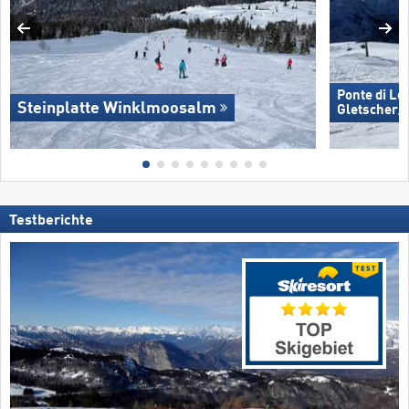
Ponte di Le
Steinplatte Winklmoosalm
Gletscher/​
Testberichte