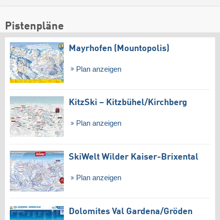
Pistenpläne
Mayrhofen (Mountopolis)
Plan anzeigen
KitzSki – Kitzbühel/​Kirchberg
Plan anzeigen
SkiWelt Wilder Kaiser-Brixental
Plan anzeigen
Dolomites Val Gardena/​Gröden