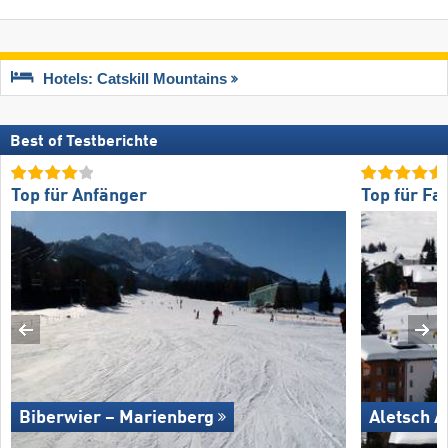
Hotels: Catskill Mountains
Best of Testberichte
Top für Anfänger
Top für Fa
Biberwier – Marienberg
Aletsch A