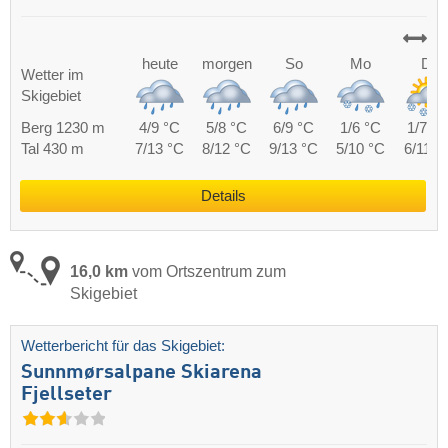
heute
morgen
So
Mo
Di
Wetter im
Skigebiet
Berg 1230 m
4/9 °C
5/8 °C
6/9 °C
1/6 °C
1/7 °C
Tal 430 m
7/13 °C
8/12 °C
9/13 °C
5/10 °C
6/11 °
Details
16,0 km
vom Ortszentrum zum
Skigebiet
Wetterbericht für das Skigebiet:
Sunnmørsalpane Skiarena
Fjellseter