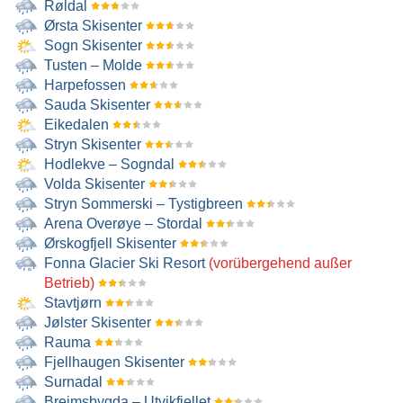
Røldal
Ørsta Skisenter
Sogn Skisenter
Tusten – Molde
Harpefossen
Sauda Skisenter
Eikedalen
Stryn Skisenter
Hodlekve – Sogndal
Volda Skisenter
Stryn Sommerski – Tystigbreen
Arena Overøye – Stordal
Ørskogfjell Skisenter
Fonna Glacier Ski Resort
(vorübergehend außer
Betrieb)
Stavtjørn
Jølster Skisenter
Rauma
Fjellhaugen Skisenter
Surnadal
Breimsbygda – Utvikfjellet