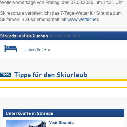
Wettervorhersage von Freitag, den 07.08.2026, um 14:21 Uhr
Skiresort.de veröffentlicht das 7-Tage-Wetter für Stranda zum
Skifahren in Zusammenarbeit mit
www.wetter.net
.
Fehler aufgefallen? Hier können Sie ihn
melden
Stranda: online buchen
Unterkünfte
Tipps für den Skiurlaub
Unterkünfte in Stranda
Visit Stranda