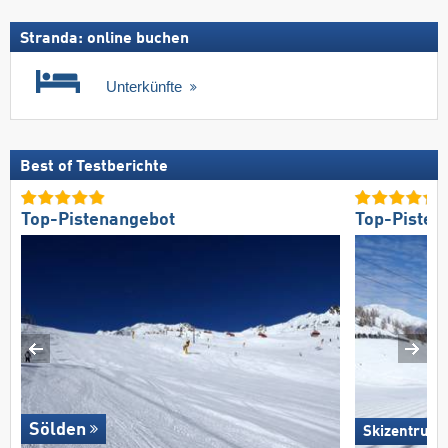
Stranda: online buchen
Unterkünfte
Best of Testberichte
Top-Pistenangebot
Top-Pisten
Sölden
Skizentrum H