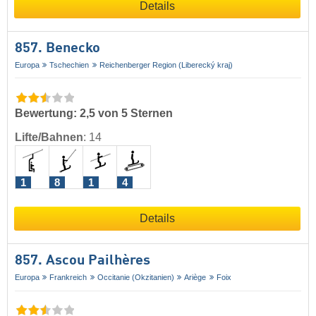
Details
857. Benecko
Europa
Tschechien
Reichenberger Region (Liberecký kraj)
Bewertung: 2,5 von 5 Sternen
Lifte/Bahnen
:
14
1
8
1
4
Details
857. Ascou Pailhères
Europa
Frankreich
Occitanie (Okzitanien)
Ariège
Foix