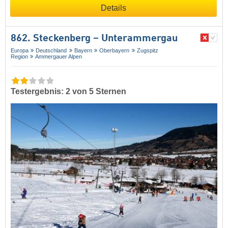
Details
862. Steckenberg – Unterammergau
Europa
Deutschland
Bayern
Oberbayern
Zugspitz
Region
Ammergauer Alpen
Testergebnis: 2 von 5 Sternen