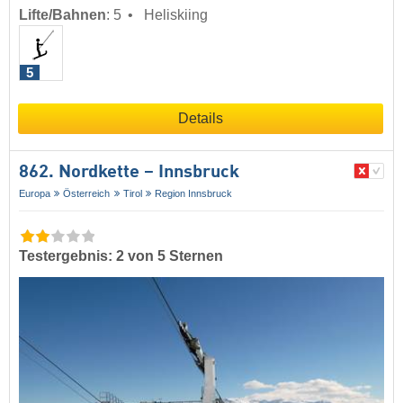
Lifte/Bahnen
:
5
Heliskiing
5
Details
862. Nordkette – Innsbruck
Europa
Österreich
Tirol
Region Innsbruck
Testergebnis: 2 von 5 Sternen