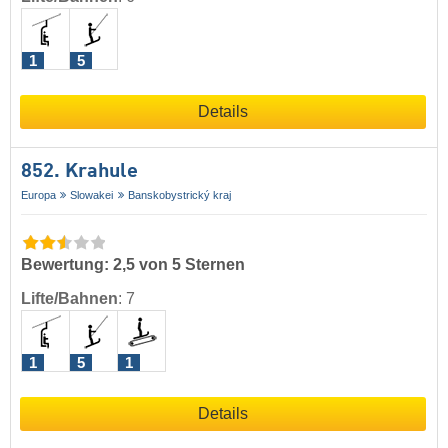
1
5
Details
852. Krahule
Europa
Slowakei
Banskobystrický kraj
Bewertung: 2,5 von 5 Sternen
Lifte/Bahnen
:
7
1
5
1
Details