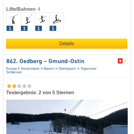
Lifte/Bahnen
:
4
1
1
1
1
Details
862. Oedberg – Gmund-Ostin
Europa
Deutschland
Bayern
Oberbayern
Tegernsee-
Schliersee
Testergebnis: 2 von 5 Sternen