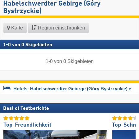
Habelschwerdter Gebirge (Góry
Bystrzyckie)
Karte
Region einschränken
1
-
0
von
0
Skigebieten
1
-
0
von
0
Skigebieten
Hotels: Habelschwerdter Gebirge (Góry Bystrzyckie)
Best of Testberichte
Top-Freundlichkeit
Top-Schne