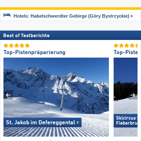
Hotels: Habelschwerdter Gebirge (Góry Bystrzyckie)
Best of Testberichte
Top-Pistenpräparierung
Top-Piste
Skicircus 
St. Jakob im Defereggental
Fieberbrun