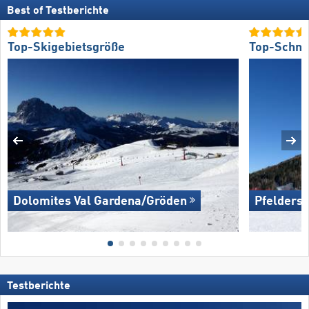
Best of Testberichte
Top-Skigebietsgröße
Top-Schne
Dolomites Val Gardena/​Gröden
Pfelders
Testberichte