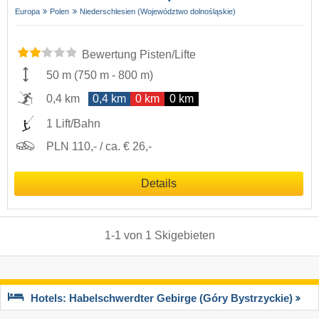
Europa
Polen
Niederschlesien (Województwo dolnośląskie)
Bewertung Pisten/Lifte
50 m
(
750 m
-
800 m
)
0,4 km
0,4 km
0 km
0 km
1 Lift/Bahn
PLN 110,- / ca. € 26,-
Details
1
-
1
von
1
Skigebieten
Hotels: Habelschwerdter Gebirge (Góry Bystrzyckie)