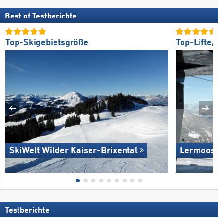
Best of Testberichte
Top-Skigebietsgröße
Top-Lifte
SkiWelt Wilder Kaiser-Brixental
Lermoos 
Testberichte