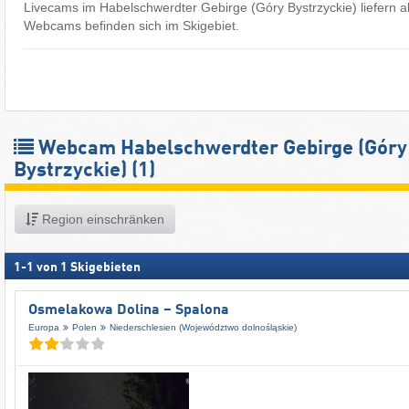
Livecams im Habelschwerdter Gebirge (Góry Bystrzyckie) liefern akt
Webcams befinden sich im Skigebiet.
Webcam Habelschwerdter Gebirge (Góry
Bystrzyckie)
(1)
Region einschränken
1
-
1
von
1
Skigebieten
Osmelakowa Dolina – Spalona
Europa
Polen
Niederschlesien (Województwo dolnośląskie)