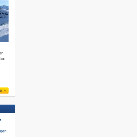
en
ten
er
e
igen