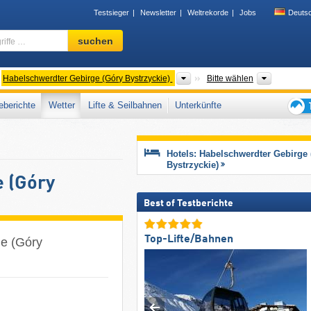
Testsieger
Newsletter
Weltrekorde
Jobs
Deuts
Skigebiet,
suchen
Region,
Begriffe
…
ergeordnete Gebirge
Gebirgszüge
Woiwodsc
Habelschwerdter Gebirge (Góry Bystrzyckie)
Bitte wählen
berichte
Wetter
Lifte & Seilbahnen
Unterkünfte
Tipps
für
den
Hotels: Habelschwerdter Gebirge
Skiur
Bystrzyckie)
 (Góry
Best of Testberichte
Top-Lifte/Bahnen
e (Góry