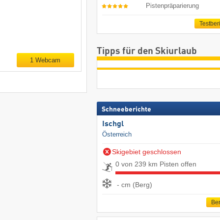
Pistenpräparierung
Testber
Tipps für den Skiurlaub
1 Webcam
Schneeberichte
Ischgl
Österreich
Skigebiet geschlossen
0 von 239 km Pisten offen
- cm (Berg)
Ber