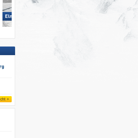
Elm im Sernftal
Skiregion Hochoetz
rg
icht