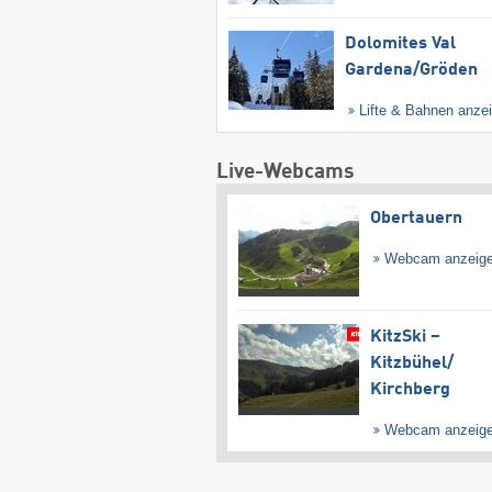
Dolomites Val
Gardena/​Gröden
Lifte & Bahnen anze
Live-Webcams
Obertauern
Webcam anzeig
KitzSki –
Kitzbühel/​
Kirchberg
Webcam anzeig