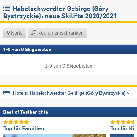
Habelschwerdter Gebirge (Góry
Bystrzyckie): neue Skilifte 2020/2021
Karte
Region einschränken
1
-
0
von
0
Skigebieten
1
-
0
von
0
Skigebieten
Hotels: Habelschwerdter Gebirge (Góry Bystrzyckie)
Best of Testberichte
Top für Familien
Top für Kö