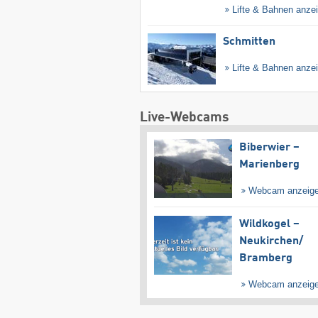
Lifte & Bahnen anze
Schmitten
Lifte & Bahnen anze
Live-Webcams
Biberwier –
Marienberg
Webcam anzeig
Wildkogel –
Neukirchen/​
Bramberg
Webcam anzeig