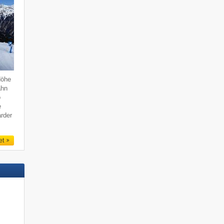
Höhe
ahn
o
e
rder
et