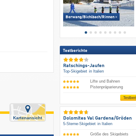
Berwang/​Bichlbach/​Rinnen
Testberichte
Ratschings-Jaufen
Top-Skigebiet
in Italien
Lifte und Bahnen
Pistenpräparierung
Testber
Kartenansicht
Dolomites Val Gardena/​Gröden
5-Sterne-Skigebiet
in Italien
Größe des Skigebiets