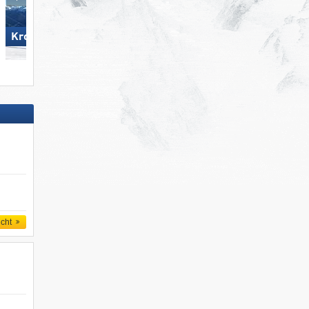
Madonna di Campiglio/​Pinzolo/​
Kronplatz
Folgàrida/​Marilleva
icht