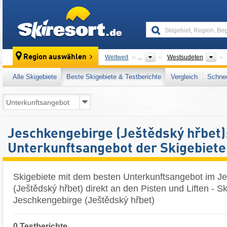
skiresort
Übe
Region auswählen
Weltweit
...
Westsudeten
Alle Skigebiete
Beste Skigebiete & Testberichte
Vergleich
Schnee
Jeschkengebirge (Ještědský hřbet)
Unterkunftsangebot der Skigebiete
Skigebiete mit dem besten Unterkunftsangebot im J
(Ještědský hřbet) direkt an den Pisten und Liften - Sk
Jeschkengebirge (Ještědský hřbet)
0 Testberichte