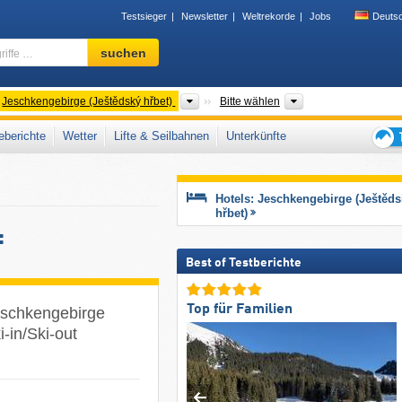
Testsieger
Newsletter
Weltrekorde
Jobs
Deuts
Skigebiet,
suchen
Region,
Begriffe
…
rgeordnete Gebirge
Gebirgszüge
Region
Jeschkengebirge (Ještědský hřbet)
Bitte wählen
berichte
Wetter
Lifte & Seilbahnen
Unterkünfte
Tipps
für
den
Hotels: Jeschkengebirge (Ještěds
Skiur
hřbet)
:
Best of Testberichte
Top für Familien
eschkengebirge
i-in/Ski-out