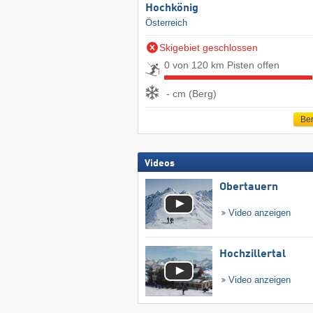
Hochkönig
Österreich
Skigebiet geschlossen
0 von 120 km Pisten offen
- cm (Berg)
Ber
Videos
Obertauern
Video anzeigen
Hochzillertal
Video anzeigen