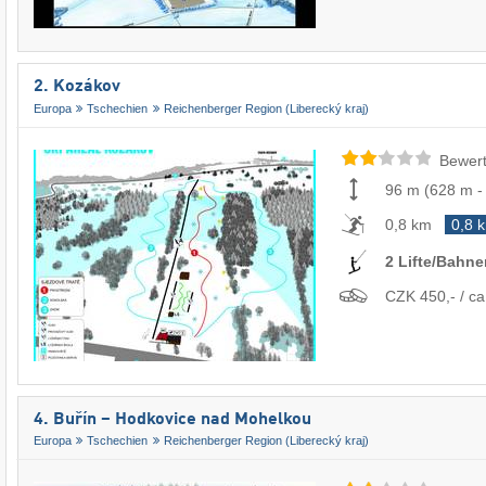
2. Kozákov
Europa
Tschechien
Reichenberger Region (Liberecký kraj)
Bewert
96 m
(
628 m
0,8 km
0,8 
2 Lifte/Bahne
CZK 450,- / ca
4. Buřín – Hodkovice nad Mohelkou
Europa
Tschechien
Reichenberger Region (Liberecký kraj)