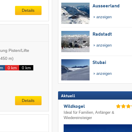
Ausseerland
Details
anzeigen
Radstadt
anzeigen
ung Pisten/Lifte
-
450 m
)
Stubai
km
0 km
0 km
anzeigen
Aktuell
Details
Wildkogel
Ideal für Familien, Anfänger &
Wiedereinsteiger