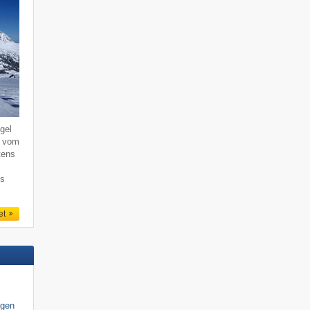
gel
, vom
tens
ns
et
igen