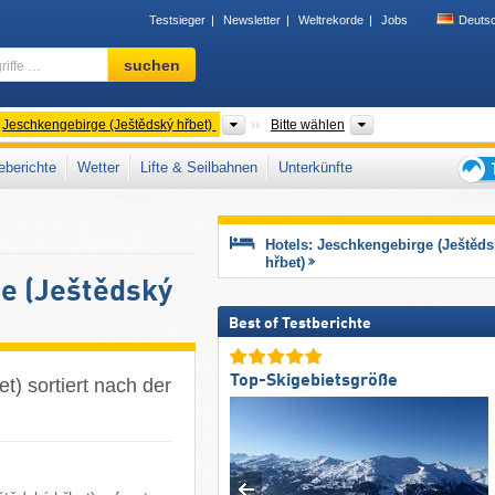
Testsieger
Newsletter
Weltrekorde
Jobs
Deuts
Skigebiet,
suchen
Region,
Begriffe
…
rgeordnete Gebirge
Gebirgszüge
Region
Jeschkengebirge (Ještědský hřbet)
Bitte wählen
berichte
Wetter
Lifte & Seilbahnen
Unterkünfte
Tipps
für
den
Hotels: Jeschkengebirge (Ještěds
Skiur
hřbet)
ge (Ještědský
Best of Testberichte
Top-Skigebietsgröße
t) sortiert nach der