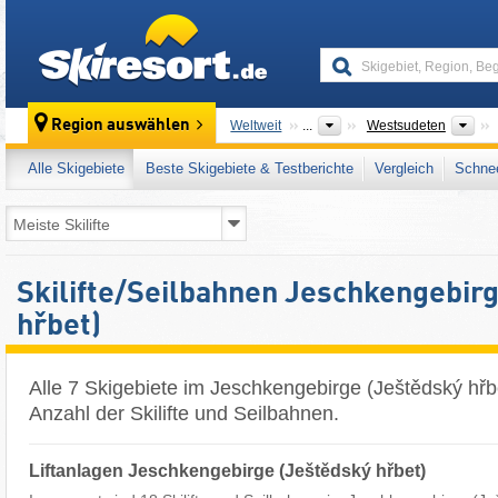
skiresort
Übe
Region auswählen
Weltweit
...
Westsudeten
Alle Skigebiete
Beste Skigebiete & Testberichte
Vergleich
Schnee
Skilifte/Seilbahnen Jeschkengebir
hřbet)
Alle 7 Skigebiete im Jeschkengebirge (Ještědský hřbe
Anzahl der Skilifte und Seilbahnen.
Liftanlagen Jeschkengebirge (Ještědský hřbet)