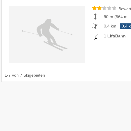
Bewert
90 m
(
564 m
0,4 km
0,4 
1 Lift/Bahn
1
-
7
von
7
Skigebieten