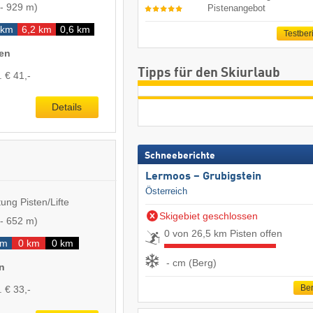
-
929 m
)
Pistenangebot
 km
6,2 km
0,6 km
Testber
nen
Tipps für den Skiurlaub
. € 41,-
Details
Schneeberichte
Lermoos – Grubigstein
Österreich
ung Pisten/Lifte
Skigebiet geschlossen
-
652 m
)
0 von 26,5 km Pisten offen
km
0 km
0 km
- cm (Berg)
n
Ber
. € 33,-