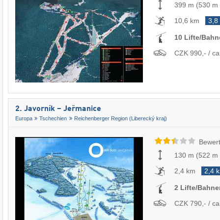
399 m
(
530 m
10,6 km
3,8
10 Lifte/Bah
CZK 990,- / ca
2. Javorník – Jeřmanice
Europa
Tschechien
Reichenberger Region (Liberecký kraj)
Bewert
130 m
(
522 m
2,4 km
2,4 
2 Lifte/Bahne
CZK 790,- / ca