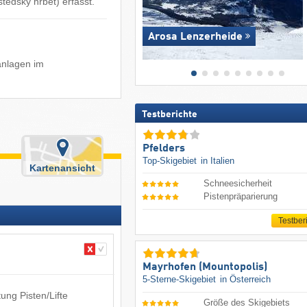
tědský hřbet) erfasst.
Arosa Lenzerheide
tanlagen im
Testberichte
Pfelders
Top-Skigebiet
in Italien
Kartenansicht
Schneesicherheit
Pistenpräparierung
Testber
Mayrhofen (Mountopolis)
5-Sterne-Skigebiet
in Österreich
ung Pisten/Lifte
Größe des Skigebiets