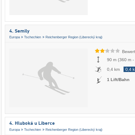
4. Semily
Europa
Tschechien
Reichenberger Region (Liberecký kraj)
Bewert
90 m
(
360 m
0,4 km
0,4 
1 Lift/Bahn
4. Hluboká u Liberce
Europa
Tschechien
Reichenberger Region (Liberecký kraj)