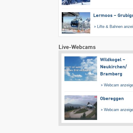
Lermoos – Grubig
Lifte & Bahnen anze
Live-Webcams
Wildkogel –
Neukirchen/​
Bramberg
Webcam anzeig
Obereggen
Webcam anzeig