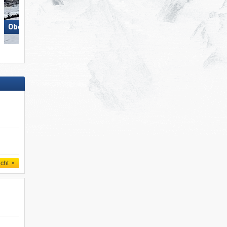
Obertauern
Schöneben-Haideralm
icht