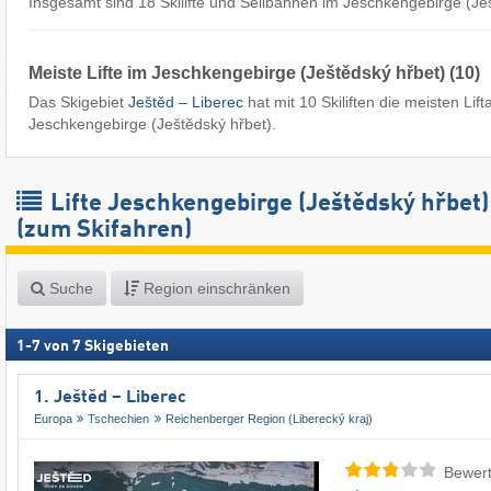
Insgesamt sind 18 Skilifte und Seilbahnen im Jeschkengebirge (Ješ
Meiste Lifte im Jeschkengebirge (Ještědský hřbet) (10)
Das Skigebiet
Ještěd – Liberec
hat mit 10 Skiliften die meisten Lif
Jeschkengebirge (Ještědský hřbet).
Lifte Jeschkengebirge (Ještědský hřbet)
(zum Skifahren)
Suche
Region einschränken
1
-
7
von
7
Skigebieten
1. Ještěd – Liberec
Europa
Tschechien
Reichenberger Region (Liberecký kraj)
Bewert