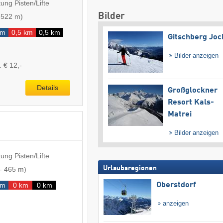
ung Pisten/Lifte
Bilder
-
522 m
)
km
0,5 km
0,5 km
Gitschberg Joc
Bilder anzeigen
. € 12,-
Details
Großglockner
Resort Kals-
Matrei
Bilder anzeigen
ung Pisten/Lifte
Urlaubsregionen
-
465 m
)
km
0 km
0 km
Oberstdorf
anzeigen