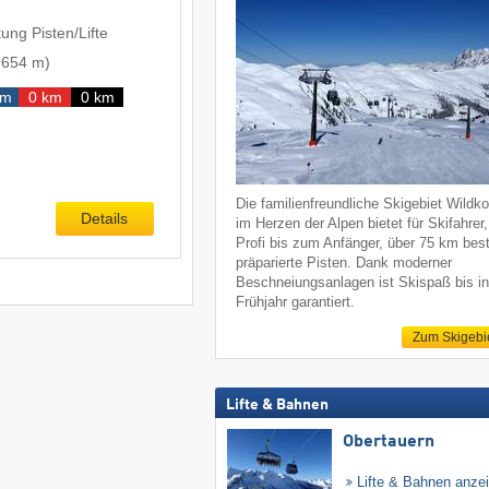
ung Pisten/Lifte
-
654 m
)
km
0 km
0 km
Die familienfreundliche Skigebiet Wildko
Details
im Herzen der Alpen bietet für Skifahrer
Profi bis zum Anfänger, über 75 km bes
präparierte Pisten. Dank moderner
Beschneiungsanlagen ist Skispaß bis i
Frühjahr garantiert.
Zum Skigebi
Lifte & Bahnen
Obertauern
Lifte & Bahnen anze