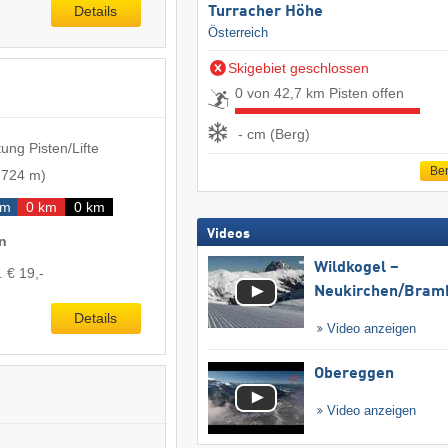
Details
Turracher Höhe
Österreich
Skigebiet geschlossen
0 von 42,7 km Pisten offen
- cm (Berg)
ung Pisten/Lifte
Ber
-
724 m
)
km
0 km
0 km
Videos
n
Wildkogel –
. € 19,-
Neukirchen/​Bram
Details
Video anzeigen
Obereggen
Video anzeigen