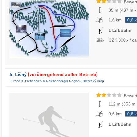
Bewert
85 m
(
437 m
1,6 km
0,6 
1 Lift/Bahn
CZK 300,- / ca
4. Líšný
(vorübergehend außer Betrieb)
Europa
Tschechien
Reichenberger Region (Liberecký kraj)
Bewert
112 m
(
353 m
0,6 km
0,6 
1 Lift/Bahn