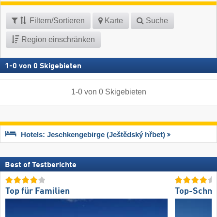
Filtern/Sortieren
Karte
Suche
Region einschränken
1
-
0
von
0
Skigebieten
1
-
0
von
0
Skigebieten
Hotels: Jeschkengebirge (Ještědský hřbet)
Best of Testberichte
Top für Familien
Top-Schne