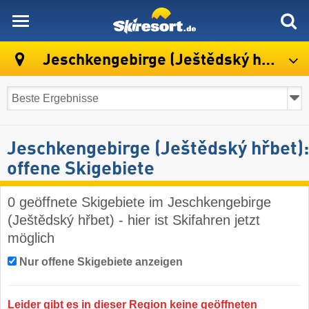
skiresort
Jeschkengebirge (Ještědský hřbet)
Jeschkengebirge (Ještědský hřbet):
offene Skigebiete
0 geöffnete Skigebiete im Jeschkengebirge
(Ještědský hřbet) - hier ist Skifahren jetzt
möglich
Nur offene Skigebiete anzeigen
Leider gibt es in dieser Region keine geöffneten