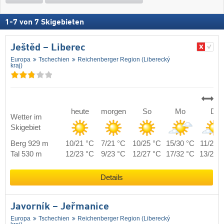
1
-
7
von
7
Skigebieten
Ještěd – Liberec
Europa
Tschechien
Reichenberger Region (Liberecký
kraj)
heute
morgen
So
Mo
Di
Wetter im
Skigebiet
Berg 929 m
10/21 °C
7/21 °C
10/25 °C
15/30 °C
11/21 
Tal 530 m
12/23 °C
9/23 °C
12/27 °C
17/32 °C
13/23 
Details
Javorník – Jeřmanice
Europa
Tschechien
Reichenberger Region (Liberecký