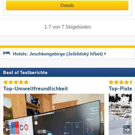
Details
1
-
7
von
7
Skigebieten
Hotels: Jeschkengebirge (Ještědský hřbet)
Best of Testberichte
Top-Umweltfreundlichkeit
Top-Piste