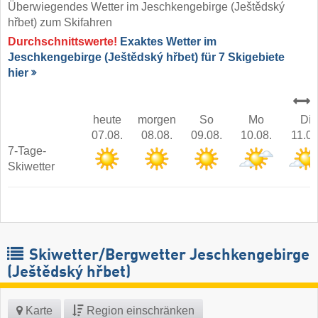
Überwiegendes Wetter im Jeschkengebirge (Ještědský
hřbet) zum Skifahren
Durchschnittswerte!
Exaktes Wetter im
Jeschkengebirge (Ještědský hřbet) für 7 Skigebiete
hier
heute
morgen
So
Mo
Di
07.08.
08.08.
09.08.
10.08.
11.08
7-Tage-
Skiwetter
Skiwetter/Bergwetter Jeschkengebirge
(Ještědský hřbet)
Karte
Region einschränken