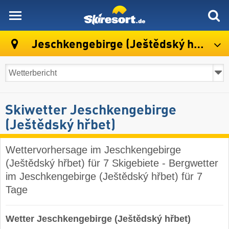
skiresort
Jeschkengebirge (Ještědský hřbet)
Skiwetter Jeschkengebirge
(Ještědský hřbet)
Wettervorhersage im Jeschkengebirge
(Ještědský hřbet) für 7 Skigebiete - Bergwetter
im Jeschkengebirge (Ještědský hřbet) für 7
Tage
Wetter Jeschkengebirge (Ještědský hřbet)