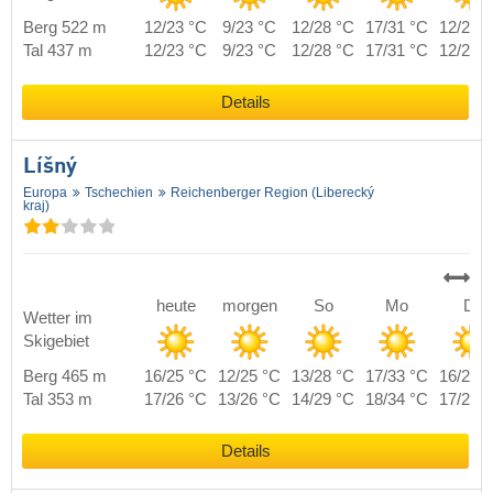
Berg 522 m
12/23 °C
9/23 °C
12/28 °C
17/31 °C
12/23 
Tal 437 m
12/23 °C
9/23 °C
12/28 °C
17/31 °C
12/23 
Details
Líšný
Europa
Tschechien
Reichenberger Region (Liberecký
kraj)
heute
morgen
So
Mo
Di
Wetter im
Skigebiet
Berg 465 m
16/25 °C
12/25 °C
13/28 °C
17/33 °C
16/27 
Tal 353 m
17/26 °C
13/26 °C
14/29 °C
18/34 °C
17/28 
Details