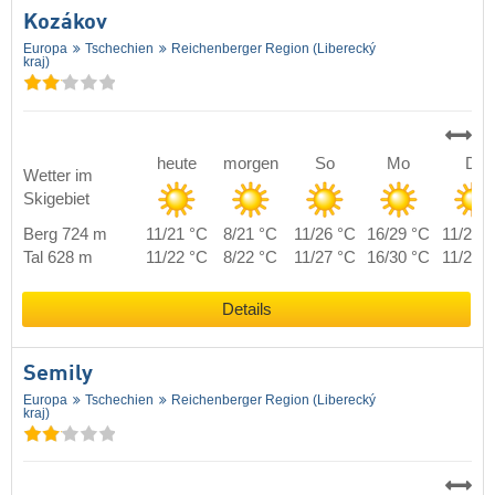
Kozákov
Europa
Tschechien
Reichenberger Region (Liberecký
kraj)
heute
morgen
So
Mo
Di
Wetter im
Skigebiet
Berg 724 m
11/21 °C
8/21 °C
11/26 °C
16/29 °C
11/21 
Tal 628 m
11/22 °C
8/22 °C
11/27 °C
16/30 °C
11/22 
Details
Semily
Europa
Tschechien
Reichenberger Region (Liberecký
kraj)