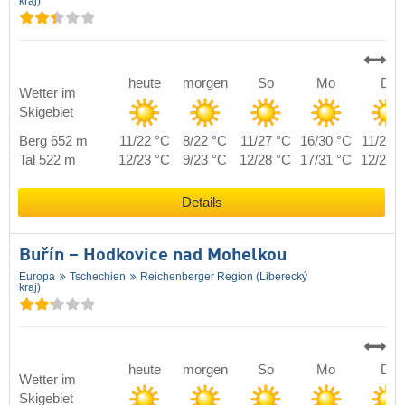
kraj)
heute
morgen
So
Mo
Di
Wetter im
Skigebiet
Berg 652 m
11/22 °C
8/22 °C
11/27 °C
16/30 °C
11/22 
Tal 522 m
12/23 °C
9/23 °C
12/28 °C
17/31 °C
12/23 
Details
Buřín – Hodkovice nad Mohelkou
Europa
Tschechien
Reichenberger Region (Liberecký
kraj)
heute
morgen
So
Mo
Di
Wetter im
Skigebiet