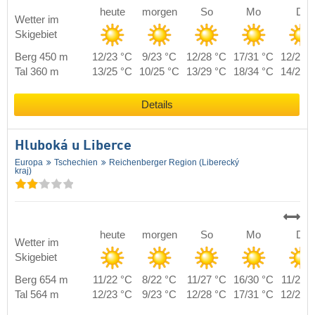
heute
morgen
So
Mo
Di
Wetter im
Skigebiet
Berg 450 m
12/23 °C
9/23 °C
12/28 °C
17/31 °C
12/23 
Tal 360 m
13/25 °C
10/25 °C
13/29 °C
18/34 °C
14/25 
Details
Hluboká u Liberce
Europa
Tschechien
Reichenberger Region (Liberecký
kraj)
heute
morgen
So
Mo
Di
Wetter im
Skigebiet
Berg 654 m
11/22 °C
8/22 °C
11/27 °C
16/30 °C
11/22 
Tal 564 m
12/23 °C
9/23 °C
12/28 °C
17/31 °C
12/23 