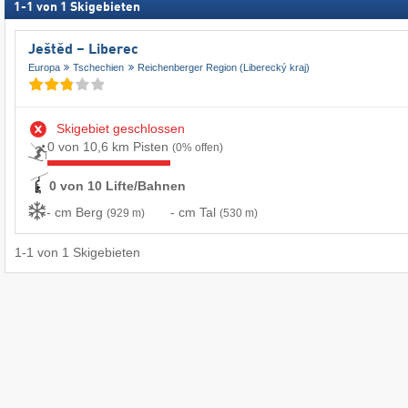
1
-
1
von
1
Skigebieten
Ještěd – Liberec
Europa
Tschechien
Reichenberger Region (Liberecký kraj)
Skigebiet geschlossen
0 von 10,6 km Pisten
(0% offen)
0 von 10 Lifte/Bahnen
- cm Berg
- cm Tal
(929 m)
(530 m)
1
-
1
von
1
Skigebieten