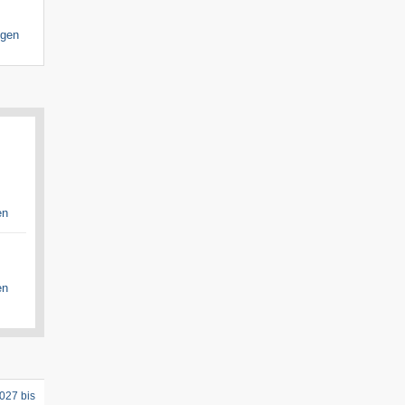
igen
en
en
027 bis