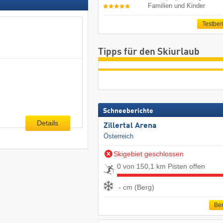
Familien und Kinder
Testber
Tipps für den Skiurlaub
Schneeberichte
Details
Zillertal Arena
Österreich
Skigebiet geschlossen
0 von 150,1 km Pisten offen
- cm (Berg)
Ber