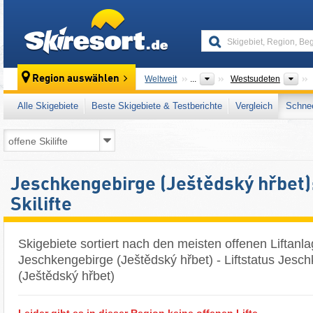
skiresort
Übe
Region auswählen
Weltweit
...
Westsudeten
Alle Skigebiete
Beste Skigebiete & Testberichte
Vergleich
Schnee
Jeschkengebirge (Ještědský hřbet):
Skilifte
Skigebiete sortiert nach den meisten offenen Liftanl
Jeschkengebirge (Ještědský hřbet) - Liftstatus Jesc
(Ještědský hřbet)
Leider gibt es in dieser Region keine offenen Lifte.