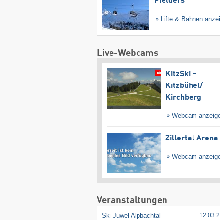
Pfelders
Lifte & Bahnen anze
Live-Webcams
KitzSki –
Kitzbühel/​
Kirchberg
Webcam anzeig
Zillertal Arena
Webcam anzeig
Veranstaltungen
Ski Juwel Alpbachtal
12.03.2