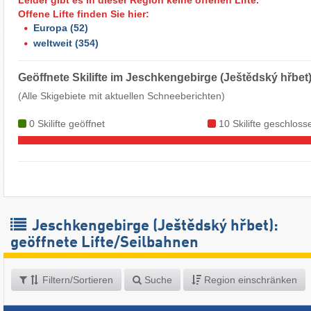
Offene Lifte finden Sie hier:
Europa
(52)
weltweit
(354)
Geöffnete Skilifte im Jeschkengebirge (Ještědský hřbet
(Alle Skigebiete mit aktuellen Schneeberichten)
0 Skilifte geöffnet
10 Skilifte geschloss
Jeschkengebirge (Ještědský hřbet):
geöffnete Lifte/Seilbahnen
Filtern/Sortieren
Suche
Region einschränken