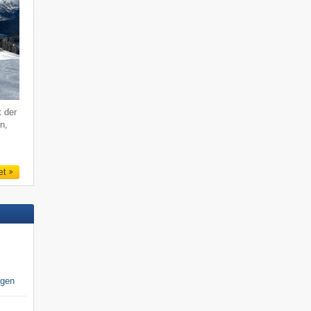
t der
n,
et
igen