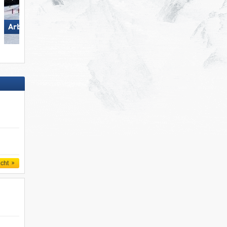
Arber
Hochzillertal
icht