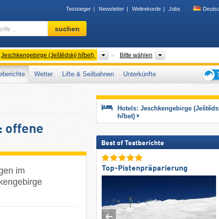
Testsieger
Newsletter
Weltrekorde
Jobs
Deuts
Skigebiet,
suchen
Region,
Begriffe
…
rgeordnete Gebirge
Gebirgszüge
Region
Jeschkengebirge (Ještědský hřbet)
Bitte wählen
berichte
Wetter
Lifte & Seilbahnen
Unterkünfte
Tipps
für
den
Hotels: Jeschkengebirge (Ještěds
Skiur
hřbet)
 offene
Best of Testberichte
Top-Pistenpräparierung
agen im
hkengebirge