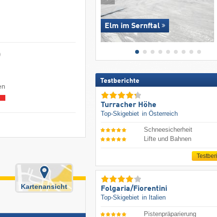
Elm im Sernftal
)
Testberichte
en
Turracher Höhe
Top-Skigebiet
in Österreich
Schneesicherheit
Lifte und Bahnen
Testber
Kartenansicht
Folgaria/​Fiorentini
Top-Skigebiet
in Italien
Pistenpräparierung