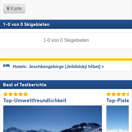
Karte
1
-
0
von
0
Skigebieten
1
-
0
von
0
Skigebieten
Hotels: Jeschkengebirge (Ještědský hřbet)
Best of Testberichte
Top-Umweltfreundlichkeit
Top-Piste