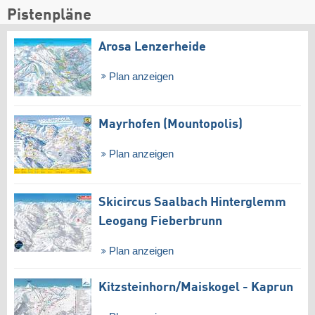
Pistenpläne
Arosa Lenzerheide
Plan anzeigen
Mayrhofen (Mountopolis)
Plan anzeigen
Skicircus Saalbach Hinterglemm
Leogang Fieberbrunn
Plan anzeigen
Kitzsteinhorn/​Maiskogel - Kaprun