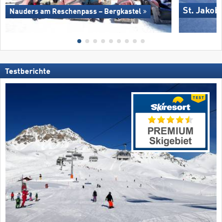
St. Jakob
Nauders am Reschenpass – Bergkastel
Testberichte