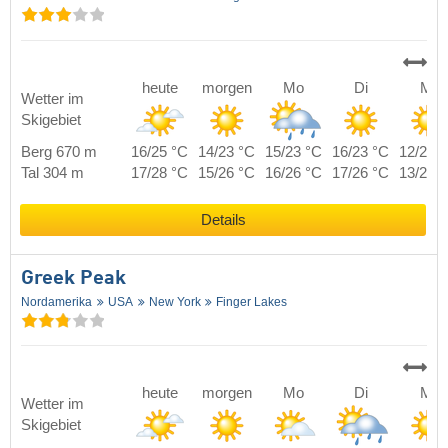
heute
morgen
Mo
Di
Mi
Wetter im
Skigebiet
Berg 670 m
16/25 °C
14/23 °C
15/23 °C
16/23 °C
12/24 
Tal 304 m
17/28 °C
15/26 °C
16/26 °C
17/26 °C
13/27 
Details
Greek Peak
Nordamerika
USA
New York
Finger Lakes
heute
morgen
Mo
Di
Mi
Wetter im
Skigebiet