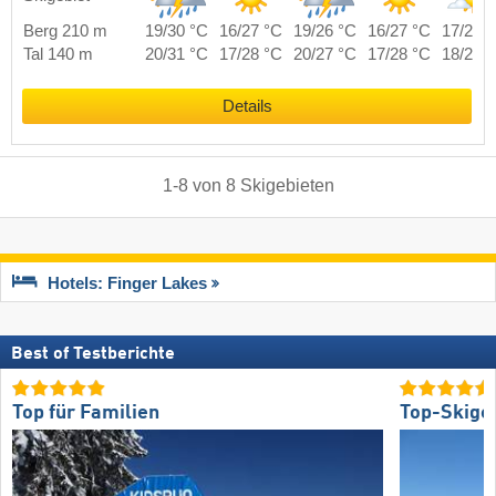
Berg 210 m
19/30 °C
16/27 °C
19/26 °C
16/27 °C
17/27 
Tal 140 m
20/31 °C
17/28 °C
20/27 °C
17/28 °C
18/28 
Details
1
-
8
von
8
Skigebieten
Hotels: Finger Lakes
Best of Testberichte
Top für Familien
Top-Skige