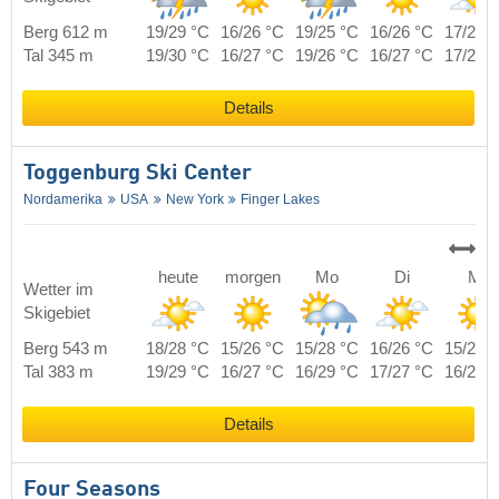
Berg 612 m
19/29 °C
16/26 °C
19/25 °C
16/26 °C
17/26 
Tal 345 m
19/30 °C
16/27 °C
19/26 °C
16/27 °C
17/27 
Details
Toggenburg Ski Center
Nordamerika
USA
New York
Finger Lakes
heute
morgen
Mo
Di
Mi
Wetter im
Skigebiet
Berg 543 m
18/28 °C
15/26 °C
15/28 °C
16/26 °C
15/26 
Tal 383 m
19/29 °C
16/27 °C
16/29 °C
17/27 °C
16/27 
Details
Four Seasons