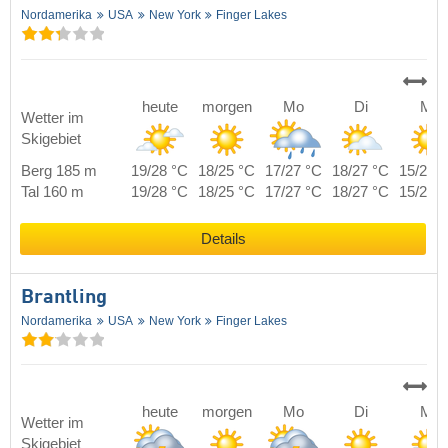
Nordamerika
USA
New York
Finger Lakes
heute
morgen
Mo
Di
Mi
Wetter im
Skigebiet
Berg 185 m
19/28 °C
18/25 °C
17/27 °C
18/27 °C
15/27 
Tal 160 m
19/28 °C
18/25 °C
17/27 °C
18/27 °C
15/27 
Details
Brantling
Nordamerika
USA
New York
Finger Lakes
heute
morgen
Mo
Di
Mi
Wetter im
Skigebiet