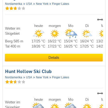
Nordamerika
USA
New York
Finger Lakes
heute
morgen
Mo
Di
Mi
Wetter im
Skigebiet
Berg 585 m
17/25 °C
16/22 °C
15/24 °C
16/24 °C
13/24 
Tal 400 m
18/26 °C
17/23 °C
16/25 °C
17/25 °C
14/25 
Details
Hunt Hollow Ski Club
Nordamerika
USA
New York
Finger Lakes
heute
morgen
Mo
Di
Mi
Wetter im
Skigebiet