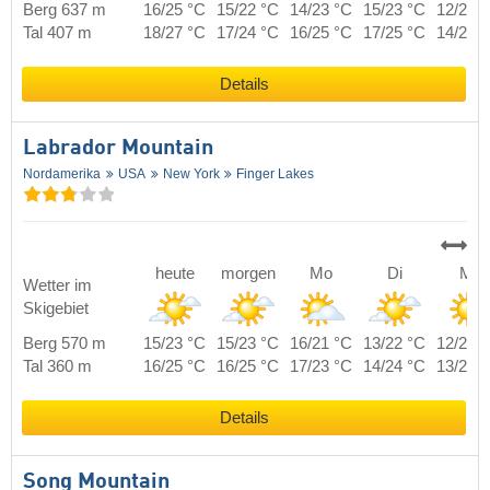
Berg 637 m
16/25 °C
15/22 °C
14/23 °C
15/23 °C
12/22 
Tal 407 m
18/27 °C
17/24 °C
16/25 °C
17/25 °C
14/24 
Details
Labrador Mountain
Nordamerika
USA
New York
Finger Lakes
heute
morgen
Mo
Di
Mi
Wetter im
Skigebiet
Berg 570 m
15/23 °C
15/23 °C
16/21 °C
13/22 °C
12/21 
Tal 360 m
16/25 °C
16/25 °C
17/23 °C
14/24 °C
13/23 
Details
Song Mountain