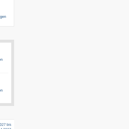
igen
en
en
027 bis