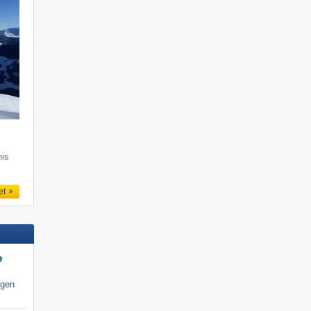
nis
et
e
igen