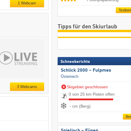
1 Webcam
Testber
Tipps für den Skiurlaub
Schneeberichte
Schlick 2000 – Fulpmes
Österreich
Skigebiet geschlossen
3 Webcams
0 von 25 km Pisten offen
- cm (Berg)
Ber
Spieljoch – Fügen