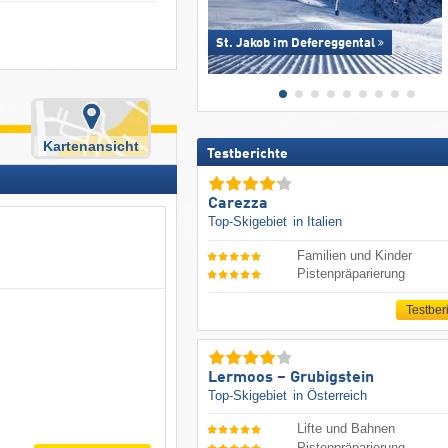
St. Jakob im Defereggental
Kartenansicht
Testberichte
Carezza
Top-Skigebiet
in Italien
Familien und Kinder
Pistenpräparierung
Testber
Lermoos – Grubigstein
Top-Skigebiet
in Österreich
Lifte und Bahnen
Pistenpräparierung