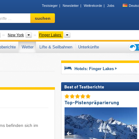
Testsieger
Newsletter
Weltrekorde
Jobs
Deuts
Skigebiet,
suchen
Region,
Begriffe
…
Länder
Bundesstaaten
Tourismusregionen
New York
Finger Lakes
berichte
Wetter
Lifte & Seilbahnen
Unterkünfte
Tipps
für
den
Hotels: Finger Lakes
Skiur
Best of Testberichte
Top-Pistenpräparierung
ms befinden sich im