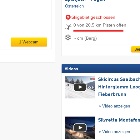
Österreich
Skigebiet geschlossen
0 von 20,5 km Pisten offen
- cm (Berg)
1 Webcam
Ber
Videos
Skicircus Saalbac
Hinterglemm Leo
Fieberbrunn
Video anzeigen
Silvretta Montafo
Video anzeigen