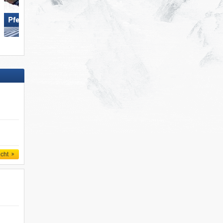
Pfelders
Skiregion Hochoetz
icht