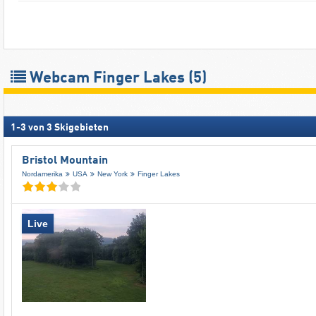
Webcam Finger Lakes
(5)
1
-
3
von
3
Skigebieten
Bristol Mountain
Nordamerika
USA
New York
Finger Lakes
Live