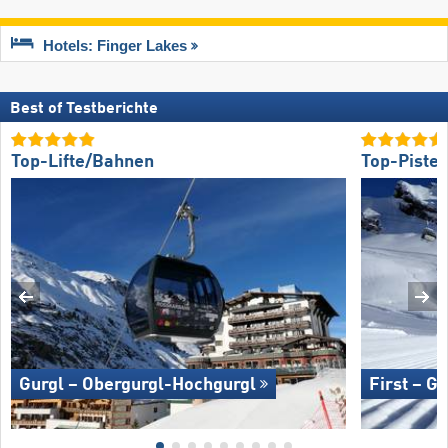
Hotels: Finger Lakes
Best of Testberichte
Top-Lifte/Bahnen
Top-Piste
Gurgl – Obergurgl-Hochgurgl
First – G