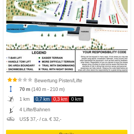
Bewertung Pisten/Lifte
70 m
(
140 m
-
210 m
)
1 km
0,7 km
0,3 km
0 km
4 Lifte/Bahnen
US$ 37,- / ca. € 32,-