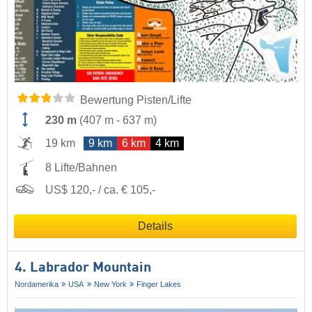
Bewertung Pisten/Lifte
230 m
(
407 m
-
637 m
)
19 km
9 km
6 km
4 km
8 Lifte/Bahnen
US$ 120,- / ca. € 105,-
Details
4. Labrador Mountain
Nordamerika
USA
New York
Finger Lakes