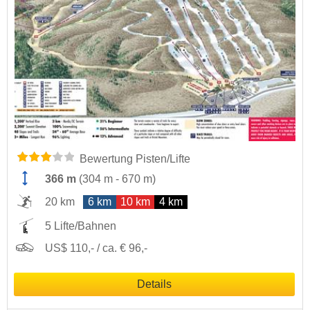
Bewertung Pisten/Lifte
366 m
(
304 m
-
670 m
)
20 km
6 km
10 km
4 km
5 Lifte/Bahnen
US$ 110,- / ca. € 96,-
Details