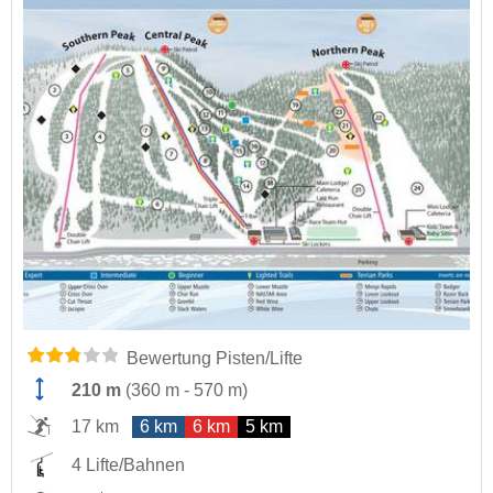
Bewertung Pisten/Lifte
210 m
(
360 m
-
570 m
)
17 km
6 km
6 km
5 km
4 Lifte/Bahnen