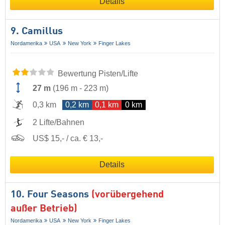
Details
9. Camillus
Nordamerika
USA
New York
Finger Lakes
Bewertung Pisten/Lifte
27 m
(
196 m
-
223 m
)
0,3 km
0,2 km
0,1 km
0 km
2 Lifte/Bahnen
US$ 15,- / ca. € 13,-
Details
10. Four Seasons
(vorübergehend
außer Betrieb)
Nordamerika
USA
New York
Finger Lakes