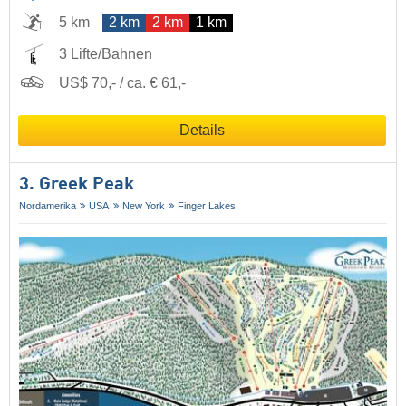
5 km
2 km
2 km
1 km
3 Lifte/Bahnen
US$ 70,- / ca. € 61,-
Details
3. Greek Peak
Nordamerika
USA
New York
Finger Lakes