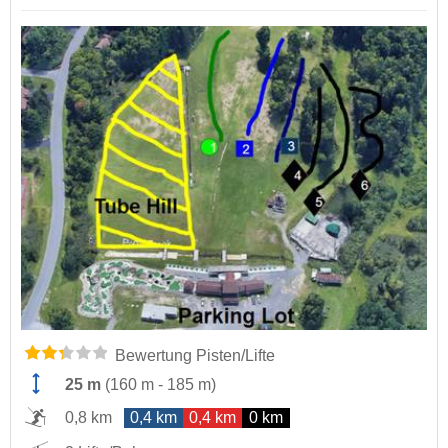
Bewertung Pisten/Lifte
25 m
(
160 m
-
185 m
)
0,8 km
0,4 km
0,4 km
0 km