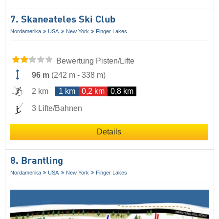
7. Skaneateles Ski Club
Nordamerika
USA
New York
Finger Lakes
Bewertung Pisten/Lifte
96 m
(
242 m
-
338 m
)
2 km
1 km
0,2 km
0,8 km
3 Lifte/Bahnen
Details
8. Brantling
Nordamerika
USA
New York
Finger Lakes