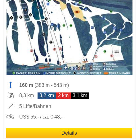
160 m
(
383 m
-
543 m
)
8,3 km
3,2 km
2 km
3,1 km
5 Lifte/Bahnen
US$ 55,- / ca. € 48,-
Details