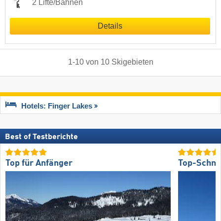
2 Lifte/Bahnen
Details
1
-
10
von
10
Skigebieten
Hotels: Finger Lakes
Best of Testberichte
Top für Anfänger
Top-Schne