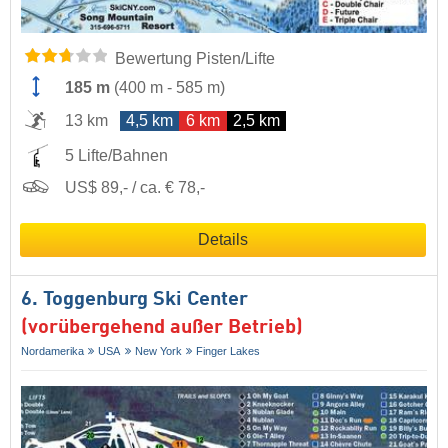
Bewertung Pisten/Lifte
185 m
(
400 m
-
585 m
)
13 km
4,5 km
6 km
2,5 km
5 Lifte/Bahnen
US$ 89,- / ca. € 78,-
Details
6. Toggenburg Ski Center
(vorübergehend außer Betrieb)
Nordamerika
USA
New York
Finger Lakes