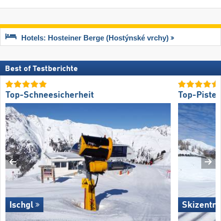
Hotels: Hosteiner Berge (Hostýnské vrchy)
Best of Testberichte
Top-Schneesicherheit
Top-Piste
Ischgl
Skizentru