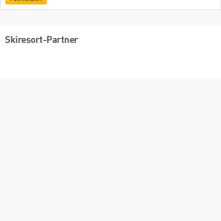
Skiresort-Partner
Skiresort.de App
App
Store
Google
play
Deutsch