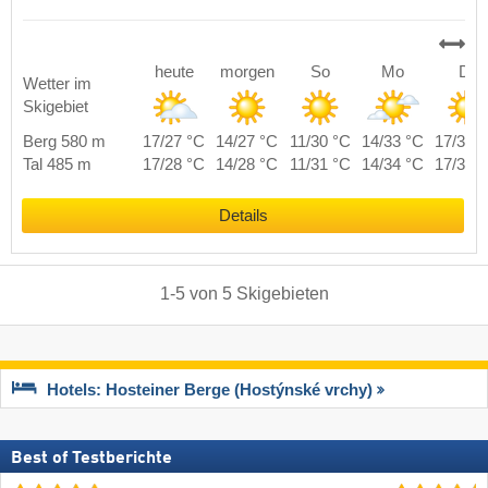
heute
morgen
So
Mo
Di
Wetter im
Skigebiet
Berg 580 m
17/27 °C
14/27 °C
11/30 °C
14/33 °C
17/34 
Tal 485 m
17/28 °C
14/28 °C
11/31 °C
14/34 °C
17/35 
Details
1
-
5
von
5
Skigebieten
Hotels: Hosteiner Berge (Hostýnské vrchy)
Best of Testberichte