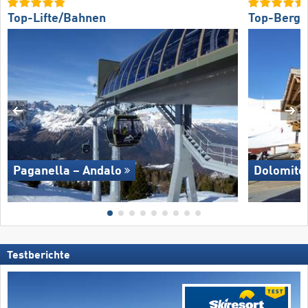
Top-Lifte/Bahnen
Top-Bergr
Paganella – Andalo
Dolomites
Testberichte