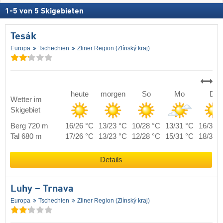
1
-
5
von
5
Skigebieten
Tesák
Europa
Tschechien
Zliner Region (Zlínský kraj)
heute
morgen
So
Mo
Di
Wetter im
Skigebiet
Berg 720 m
16/26 °C
13/23 °C
10/28 °C
13/31 °C
16/31 
Tal 680 m
17/26 °C
13/23 °C
12/28 °C
15/31 °C
18/31 
Details
Luhy – Trnava
Europa
Tschechien
Zliner Region (Zlínský kraj)