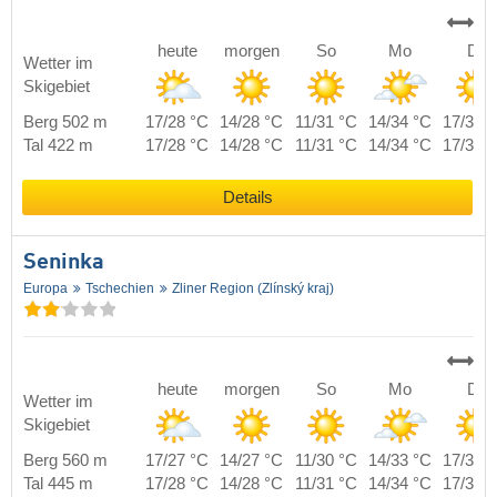
heute
morgen
So
Mo
Di
Wetter im
Skigebiet
Berg 502 m
17/28 °C
14/28 °C
11/31 °C
14/34 °C
17/35 
Tal 422 m
17/28 °C
14/28 °C
11/31 °C
14/34 °C
17/35 
Details
Seninka
Europa
Tschechien
Zliner Region (Zlínský kraj)
heute
morgen
So
Mo
Di
Wetter im
Skigebiet
Berg 560 m
17/27 °C
14/27 °C
11/30 °C
14/33 °C
17/34 
Tal 445 m
17/28 °C
14/28 °C
11/31 °C
14/34 °C
17/35 